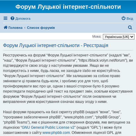
Форум Луцької інтернет-спільноти
Допомога
Вхід
П
Головна
Список форумів
о
Мова:
ш
Форум Луцької інтернет-спільноти - Реєстрація
у
Реєструючись на форумі “Форум Луцької інтернет-спільноти” (надалі “ми”,
к
“наш”, “Форум Луцької інтернет-спільноти”, “https://black.volyn.net/forum”), ви
підтверджуєте свою згоду з наступними умовами. Якщо ви не
погоджуєтесь з ними, будь ласка, не заходьте і/або не користуйтесь
“Форум Луцької інтернет-спільноти”. Ми залишаємо за собою право
змінювати ці правила будь-коли, і зробимо усе для того, щоб
проінформувати вас про це, однак з вашої сторони було б розумно
переглядати періодично цей текст на предмет змін, оскільки користування
форумом “Форум Луцької інтернет-спільноти” після оновлення чи
виправлення умов користування означає вашу згоду з ними.
Наші форуми працюють на базі скрипту phpBB (надалі “вони”, “їхнє”,
“програмне забезпечення phpBB”, “www.phpbb.com”, “phpBB Group”,
“phpBB Teams”), яке є рішенням для створення форумів, яке випущене за
ліцензією “
GNU General Public License v2
” (надалі “GPL”) і може бути
завантаженим з сайту
www.phpbb.com
. Обмеження ліцензії GPL для