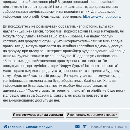
програмного забезпечення phpBB суворо пов'язані з організацією і
підтримкою інтернет-дискусій і не впливають на те, що дозволяється/
забороняється адміністрацією чи на поведінку в них. Для додаткової
інформації про phpBB, будь ласка, перегляньте:
https://www.phpbb.com/
.
Ви погоджуєтесь не розміщувати образливі, непристойні, вульгарні,
наклепницькі, ненависні, погрозливі, порнографічні та інші матеріали, які
можуть порушувати закони вашої країни, країни, яка надає послуги
хостингу для форуму “Форум Луцької інтернет-спільноти” чи міжнародне
право. Такі дії можуть призвести до негайної і постійної відмови у доступі
до форуму, при цьому ваш інтернет-провайдер буде повідомлений про це,
якщо ми будемо вважати це за необхідне. IP-адреси усіх повідомлень
зберігаються для забезпечення проведення такої політики. Ви
погоджуєтесь, що адміністратори “Форум Луцької інтернет-спільноти”
мають право видаляти, редагувати, переносити та закривати будь-яку
тему в будь-який час на свій розсуд . Як користувач ви погоджуєтесь, що
уся інформація введена вами буде зберігатись в базі даних. Хоча ця
інформація не буде відкрита третім особам без вашої згоди, ні
адміністрація “Форум Луцької інтернет-спільноти”, ні phpBB не буде нести
відповідальність за будь-які дії хакерів, які можуть призвести до
несанкціонованого доступу до неї.
Головна
Список форумів
Часовий пояс
UTC+03:00