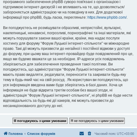
програмного забезпечення phpBB суворо пов'язані з організацією і
підтримкою інтернет-дискусій і не впливають на те, що дозволяється/
забороняється адміністрацією чи на поведінку в них. Для додаткової
інформації про phpBB, будь ласка, перегляньте:
https://www.phpbb.com/
.
Ви погоджуєтесь не розміщувати образливі, непристойні, вульгарні,
наклепницькі, ненависні, погрозливі, порнографічні та інші матеріали, які
можуть порушувати закони вашої країни, країни, яка надає послуги
хостингу для форуму “Форум Луцької інтернет-спільноти” чи міжнародне
право. Такі дії можуть призвести до негайної і постійної відмови у доступі
до форуму, при цьому ваш інтернет-провайдер буде повідомлений про це,
якщо ми будемо вважати це за необхідне. IP-адреси усіх повідомлень
зберігаються для забезпечення проведення такої політики. Ви
погоджуєтесь, що адміністратори “Форум Луцької інтернет-спільноти”
мають право видаляти, редагувати, переносити та закривати будь-яку
тему в будь-який час на свій розсуд . Як користувач ви погоджуєтесь, що
уся інформація введена вами буде зберігатись в базі даних. Хоча ця
інформація не буде відкрита третім особам без вашої згоди, ні
адміністрація “Форум Луцької інтернет-спільноти”, ні phpBB не буде нести
відповідальність за будь-які дії хакерів, які можуть призвести до
несанкціонованого доступу до неї.
Головна
Список форумів
Часовий пояс
UTC+03:00