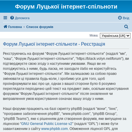
Форум Луцької інтернет-спільноти
Допомога
Вхід
П
Головна
Список форумів
о
Мова:
ш
Форум Луцької інтернет-спільноти - Реєстрація
у
Реєструючись на форумі “Форум Луцької інтернет-спільноти” (надалі “ми”,
к
“наш”, “Форум Луцької інтернет-спільноти”, “https://black.volyn.net/forum”), ви
підтверджуєте свою згоду з наступними умовами. Якщо ви не
погоджуєтесь з ними, будь ласка, не заходьте і/або не користуйтесь
“Форум Луцької інтернет-спільноти”. Ми залишаємо за собою право
змінювати ці правила будь-коли, і зробимо усе для того, щоб
проінформувати вас про це, однак з вашої сторони було б розумно
переглядати періодично цей текст на предмет змін, оскільки користування
форумом “Форум Луцької інтернет-спільноти” після оновлення чи
виправлення умов користування означає вашу згоду з ними.
Наші форуми працюють на базі скрипту phpBB (надалі “вони”, “їхнє”,
“програмне забезпечення phpBB”, “www.phpbb.com”, “phpBB Group”,
“phpBB Teams”), яке є рішенням для створення форумів, яке випущене за
ліцензією “
GNU General Public License v2
” (надалі “GPL”) і може бути
завантаженим з сайту
www.phpbb.com
. Обмеження ліцензії GPL для