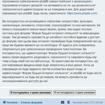
програмного забезпечення phpBB суворо пов'язані з організацією і
підтримкою інтернет-дискусій і не впливають на те, що дозволяється/
забороняється адміністрацією чи на поведінку в них. Для додаткової
інформації про phpBB, будь ласка, перегляньте:
https://www.phpbb.com/
.
Ви погоджуєтесь не розміщувати образливі, непристойні, вульгарні,
наклепницькі, ненависні, погрозливі, порнографічні та інші матеріали, які
можуть порушувати закони вашої країни, країни, яка надає послуги
хостингу для форуму “Форум Луцької інтернет-спільноти” чи міжнародне
право. Такі дії можуть призвести до негайної і постійної відмови у доступі
до форуму, при цьому ваш інтернет-провайдер буде повідомлений про це,
якщо ми будемо вважати це за необхідне. IP-адреси усіх повідомлень
зберігаються для забезпечення проведення такої політики. Ви
погоджуєтесь, що адміністратори “Форум Луцької інтернет-спільноти”
мають право видаляти, редагувати, переносити та закривати будь-яку
тему в будь-який час на свій розсуд . Як користувач ви погоджуєтесь, що
уся інформація введена вами буде зберігатись в базі даних. Хоча ця
інформація не буде відкрита третім особам без вашої згоди, ні
адміністрація “Форум Луцької інтернет-спільноти”, ні phpBB не буде нести
відповідальність за будь-які дії хакерів, які можуть призвести до
несанкціонованого доступу до неї.
Головна
Список форумів
Часовий пояс
UTC+03:00