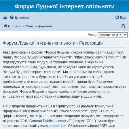
Форум Луцької інтернет-спільноти
Допомога
Вхід
П
Головна
Список форумів
о
Мова:
ш
Форум Луцької інтернет-спільноти - Реєстрація
у
Реєструючись на форумі “Форум Луцької інтернет-спільноти” (надалі “ми”,
к
“наш”, “Форум Луцької інтернет-спільноти”, “https://black.volyn.net/forum”), ви
підтверджуєте свою згоду з наступними умовами. Якщо ви не
погоджуєтесь з ними, будь ласка, не заходьте і/або не користуйтесь
“Форум Луцької інтернет-спільноти”. Ми залишаємо за собою право
змінювати ці правила будь-коли, і зробимо усе для того, щоб
проінформувати вас про це, однак з вашої сторони було б розумно
переглядати періодично цей текст на предмет змін, оскільки користування
форумом “Форум Луцької інтернет-спільноти” після оновлення чи
виправлення умов користування означає вашу згоду з ними.
Наші форуми працюють на базі скрипту phpBB (надалі “вони”, “їхнє”,
“програмне забезпечення phpBB”, “www.phpbb.com”, “phpBB Group”,
“phpBB Teams”), яке є рішенням для створення форумів, яке випущене за
ліцензією “
GNU General Public License v2
” (надалі “GPL”) і може бути
завантаженим з сайту
www.phpbb.com
. Обмеження ліцензії GPL для