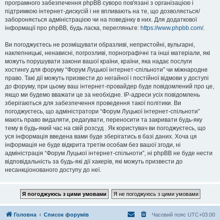
програмного забезпечення phpBB суворо пов'язані з організацією і
підтримкою інтернет-дискусій і не впливають на те, що дозволяється/
забороняється адміністрацією чи на поведінку в них. Для додаткової
інформації про phpBB, будь ласка, перегляньте:
https://www.phpbb.com/
.
Ви погоджуєтесь не розміщувати образливі, непристойні, вульгарні,
наклепницькі, ненависні, погрозливі, порнографічні та інші матеріали, які
можуть порушувати закони вашої країни, країни, яка надає послуги
хостингу для форуму “Форум Луцької інтернет-спільноти” чи міжнародне
право. Такі дії можуть призвести до негайної і постійної відмови у доступі
до форуму, при цьому ваш інтернет-провайдер буде повідомлений про це,
якщо ми будемо вважати це за необхідне. IP-адреси усіх повідомлень
зберігаються для забезпечення проведення такої політики. Ви
погоджуєтесь, що адміністратори “Форум Луцької інтернет-спільноти”
мають право видаляти, редагувати, переносити та закривати будь-яку
тему в будь-який час на свій розсуд . Як користувач ви погоджуєтесь, що
уся інформація введена вами буде зберігатись в базі даних. Хоча ця
інформація не буде відкрита третім особам без вашої згоди, ні
адміністрація “Форум Луцької інтернет-спільноти”, ні phpBB не буде нести
відповідальність за будь-які дії хакерів, які можуть призвести до
несанкціонованого доступу до неї.
Головна
Список форумів
Часовий пояс
UTC+03:00