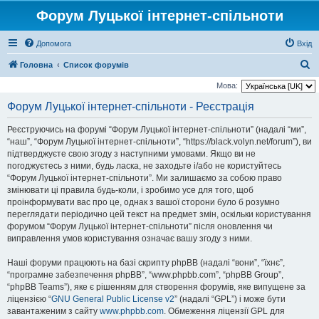
Форум Луцької інтернет-спільноти
Допомога
Вхід
П
Головна
Список форумів
о
Мова:
ш
Форум Луцької інтернет-спільноти - Реєстрація
у
Реєструючись на форумі “Форум Луцької інтернет-спільноти” (надалі “ми”,
к
“наш”, “Форум Луцької інтернет-спільноти”, “https://black.volyn.net/forum”), ви
підтверджуєте свою згоду з наступними умовами. Якщо ви не
погоджуєтесь з ними, будь ласка, не заходьте і/або не користуйтесь
“Форум Луцької інтернет-спільноти”. Ми залишаємо за собою право
змінювати ці правила будь-коли, і зробимо усе для того, щоб
проінформувати вас про це, однак з вашої сторони було б розумно
переглядати періодично цей текст на предмет змін, оскільки користування
форумом “Форум Луцької інтернет-спільноти” після оновлення чи
виправлення умов користування означає вашу згоду з ними.
Наші форуми працюють на базі скрипту phpBB (надалі “вони”, “їхнє”,
“програмне забезпечення phpBB”, “www.phpbb.com”, “phpBB Group”,
“phpBB Teams”), яке є рішенням для створення форумів, яке випущене за
ліцензією “
GNU General Public License v2
” (надалі “GPL”) і може бути
завантаженим з сайту
www.phpbb.com
. Обмеження ліцензії GPL для