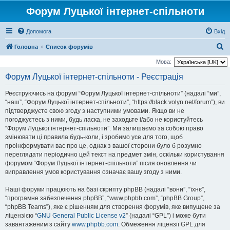
Форум Луцької інтернет-спільноти
Допомога
Вхід
П
Головна
Список форумів
о
Мова:
ш
Форум Луцької інтернет-спільноти - Реєстрація
у
Реєструючись на форумі “Форум Луцької інтернет-спільноти” (надалі “ми”,
к
“наш”, “Форум Луцької інтернет-спільноти”, “https://black.volyn.net/forum”), ви
підтверджуєте свою згоду з наступними умовами. Якщо ви не
погоджуєтесь з ними, будь ласка, не заходьте і/або не користуйтесь
“Форум Луцької інтернет-спільноти”. Ми залишаємо за собою право
змінювати ці правила будь-коли, і зробимо усе для того, щоб
проінформувати вас про це, однак з вашої сторони було б розумно
переглядати періодично цей текст на предмет змін, оскільки користування
форумом “Форум Луцької інтернет-спільноти” після оновлення чи
виправлення умов користування означає вашу згоду з ними.
Наші форуми працюють на базі скрипту phpBB (надалі “вони”, “їхнє”,
“програмне забезпечення phpBB”, “www.phpbb.com”, “phpBB Group”,
“phpBB Teams”), яке є рішенням для створення форумів, яке випущене за
ліцензією “
GNU General Public License v2
” (надалі “GPL”) і може бути
завантаженим з сайту
www.phpbb.com
. Обмеження ліцензії GPL для