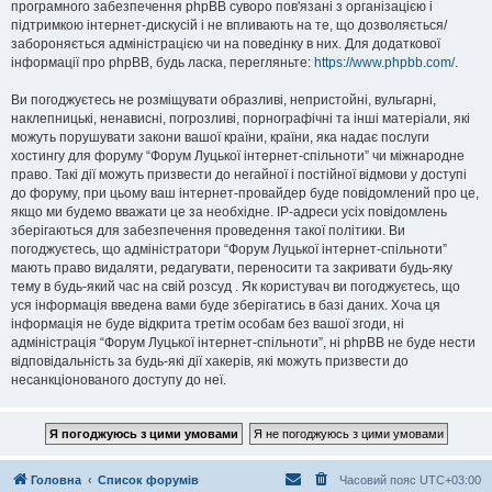
програмного забезпечення phpBB суворо пов'язані з організацією і
підтримкою інтернет-дискусій і не впливають на те, що дозволяється/
забороняється адміністрацією чи на поведінку в них. Для додаткової
інформації про phpBB, будь ласка, перегляньте:
https://www.phpbb.com/
.
Ви погоджуєтесь не розміщувати образливі, непристойні, вульгарні,
наклепницькі, ненависні, погрозливі, порнографічні та інші матеріали, які
можуть порушувати закони вашої країни, країни, яка надає послуги
хостингу для форуму “Форум Луцької інтернет-спільноти” чи міжнародне
право. Такі дії можуть призвести до негайної і постійної відмови у доступі
до форуму, при цьому ваш інтернет-провайдер буде повідомлений про це,
якщо ми будемо вважати це за необхідне. IP-адреси усіх повідомлень
зберігаються для забезпечення проведення такої політики. Ви
погоджуєтесь, що адміністратори “Форум Луцької інтернет-спільноти”
мають право видаляти, редагувати, переносити та закривати будь-яку
тему в будь-який час на свій розсуд . Як користувач ви погоджуєтесь, що
уся інформація введена вами буде зберігатись в базі даних. Хоча ця
інформація не буде відкрита третім особам без вашої згоди, ні
адміністрація “Форум Луцької інтернет-спільноти”, ні phpBB не буде нести
відповідальність за будь-які дії хакерів, які можуть призвести до
несанкціонованого доступу до неї.
Головна
Список форумів
Часовий пояс
UTC+03:00