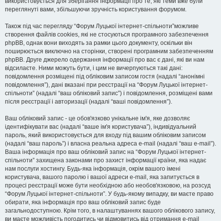
використовується для зберігання інформації про те, які теми вже були
переглянуті вами, збільшуючи зручність користування форумом.
Також під час перегляду “Форум Луцької інтернет-спільноти”можливе
створення файлів cookies, які не стосуються програмного забезпечення
phpBB, однак вони виходять за рамки цього документу, оскільки він
поширюється виключно на сторінки, створені програмним забезпеченням
phpBB. Друге джерело одержання інформації про вас є дані, які ви нам
відсилаєте. Ними можуть бути, і цим не вичерпуються такі дані:
повідомлення розміщені під обліковим записом гостя (надалі “анонімні
повідомлення”), дані вказані при реєстрації на “Форум Луцької інтернет-
спільноти” (надалі “ваш обліковий запис”) і повідомлення, розміщені вами
після реєстрації і авторизації (надалі “ваші повідомлення”).
Ваш обліковий запис - це обов'язково унікальне ім'я, яке дозволяє
ідентифікувати вас (надалі “ваше ім'я користувача”), індивідуальний
пароль, який використовується для входу під вашим обліковим записом
(надалі “ваш пароль”) і власна реальна адреса e-mail (надалі “ваш e-mail”).
Ваша інформація про ваш обліковий запис на “Форум Луцької інтернет-
спільноти” захищена законами про захист інформації країни, яка надає
нам послуги хостингу. Будь-яка інформація, окрім вашого імені
користувача, вашого паролю і вашої адреси e-mail, яка запитується в
процесі реєстрації може бути необхідною або необов'язковою, на розсуд
“Форум Луцької інтернет-спільноти”. У будь-якому випадку, ви маєте право
обирати, яка інформація про ваш обліковий запис буде
загальнодоступною. Крім того, в налаштуваннях вашого облікового запису,
ви маєте можливість погодитись чи відмовитись від отримання e-mail