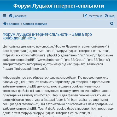
Форум Луцької інтернет-спільноти
Допомога
Реєстрація
Вхід
П
Головна
Список форумів
о
Форум Луцької інтернет-спільноти - Заява про
ш
конфіденційність
у
Ця політика детально пояснює, як “Форум Луцької інтернет-спільноти” і
к
його підрозділи (надалі “ми”, “наш”, “Форум Луцької інтернет-спільноти”,
“https://black.volyn.net/forum”) і phpBB (надалі “вони”, “їх”, “їхнє”, “Програмне
забезпечення phpBB”, “www.phpbb.com”, “phpBB Group”, “phpBB Teams”)
використовують інформацію, отриману під час будь-якої вашої сесії
(надалі “інформація про вас”).
Інформація про вас збирається двома способами. По перше, перегляд
“Форум Луцької інтернет-спільноти” призведе до створення програмним
забезпеченням phpBB деякої кількості файлів cookies (невеликих
текстових файлів, які завантажуються в папку тимчасових файлів вашого
браузера на вашому комп'ютері. Перші два файли cookies містять лише
ідентифікатор користувача (надалі “user-id”) і ідентифікатор анонімної
сесії (надалі “session-id”), які автоматично присвоюються вам програмним
забезпеченням phpBB. Третій файл cookie буде створено після перегляду
однієї з тем форуму “Форум Луцької інтернет-спільноти”, він