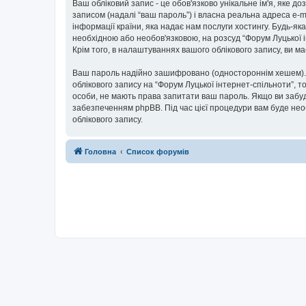
Ваш обліковий запис - це обов'язково унікальне ім'я, яке д
записом (надалі “ваш пароль”) і власна реальна адреса e-m
інформації країни, яка надає нам послуги хостингу. Будь-як
необхідною або необов'язковою, на розсуд “Форум Луцької і
Крім того, в налаштуваннях вашого облікового запису, ви 
Ваш пароль надійно зашифровано (одностороннім хешем). П
облікового запису на “Форум Луцької інтернет-спільноти”, то
особи, не мають права запитати ваш пароль. Якщо ви забуд
забезпеченням phpBB. Під час цієї процедури вам буде нео
облікового запису.
Головна
Список форумів