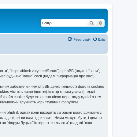
Пошук
Розширений по
Реєстрація
Вхід
”, “https://black.volyn.net/forum”) і phpBB (надалі “вони”,
с будь-якої вашої сесії (надалі “інформація про вас”).
мним забезпеченням phpBB деякої кількості файлів cookies
okies містять лише ідентифікатор користувача (надалі
ій файл cookie буде створено після перегляду однієї з тем
, збільшуючи зручність користування форумом.
ння phpBB, однак вони виходять за рамки цього документу,
 дані, які ви нам відсилаєте. Ними можуть бути, і цим не
ї на “Форум Луцької інтернет-спільноти” (надалі “ваш