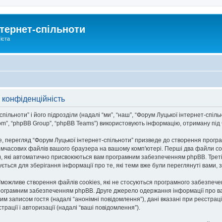
тернет-спільноти
іста
 конфіденційність
льноти” і його підрозділи (надалі “ми”, “наш”, “Форум Луцької інтернет-спільноти
om”, “phpBB Group”, “phpBB Teams”) використовують інформацію, отриману під ча
, перегляд “Форум Луцької інтернет-спільноти” призведе до створення програ
тимчасових файлів вашого браузера на вашому комп'ютері. Перші два файли co
n-id”), які автоматично присвоюються вам програмним забезпеченням phpBB. Трет
ується для зберігання інформації про те, які теми вже були переглянуті вами
и”можливе створення файлів cookies, які не стосуються програмного забезпече
рограмним забезпеченням phpBB. Друге джерело одержання інформації про вас є
им записом гостя (надалі “анонімні повідомлення”), дані вказані при реєстраці
трації і авторизації (надалі “ваші повідомлення”).