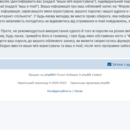
озволяє ідентифікувати вас (надалі “ваше ім'я користувача”), індивідуальний п
ail (надалі “ваш e-mail”). Ваша інформація про ваш обліковий запис на “Фору
а інформація, окрім вашого імені користувача, вашого паролю і вашої адреси e-
нтернет-спільноти”. У будь-якому випадку, ви маєте право обирати, яка інфо
маєте можливість погодитись чи відмовитись від отримання e-mail повідомлень
роте, не рекомендується використання одного й того ж паролю на різних ве
му, будь ласка, тримайте його в таємниці, і при будь-яких обставинах ніхто з “
ете ваш пароль до вашого облікового запису, ви можете скористатись функціє
бхідно ввести ваше ім'я користувача та ваш e-mail, після чого програмне заб
Зв'язок з а
Працює на
phpBB
® Forum Software © phpBB Limited
Український переклад © 2005-2023
Українська підтримка phpBB
Конфіденційність
|
Умови