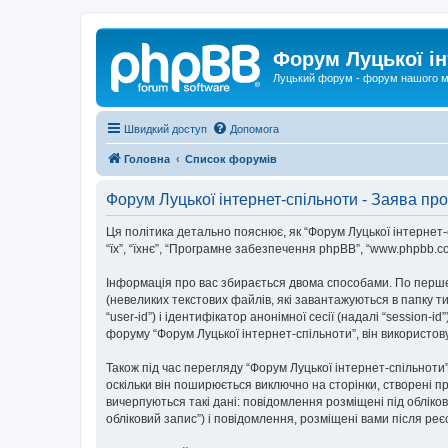
Форум Луцької ін
Луцький форум - форум нашого м
Швидкий доступ
Допомога
Головна
Список форумів
Форум Луцької інтернет-спільноти - Заява про
Ця політика детально пояснює, як “Форум Луцької інтернет-спі
“їх”, “їхнє”, “Програмне забезпечення phpBB”, “www.phpbb.c
Інформація про вас збирається двома способами. По перше
(невеликих текстових файлів, які завантажуються в папку 
“user-id”) і ідентифікатор анонімної сесії (надалі “sessio
форуму “Форум Луцької інтернет-спільноти”, він використов
Також під час перегляду “Форум Луцької інтернет-спільнот
оскільки він поширюється виключно на сторінки, створені п
вичерпуються такі дані: повідомлення розміщені під обліков
обліковий запис”) і повідомлення, розміщені вами після реєс