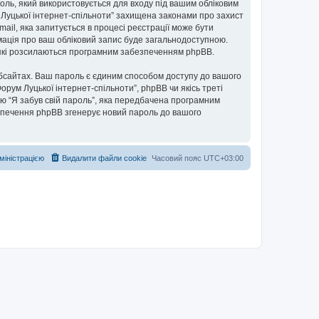
ароль, який використовується для входу під вашим обліковим
м Луцької інтернет-спільноти” захищена законами про захист
mail, яка запитується в процесі реєстрації може бути
рмація про ваш обліковий запис буде загальнодоступною.
, які розсилаються програмним забезпеченням phpBB.
бсайтах. Ваш пароль є єдиним способом доступу до вашого
Форум Луцької інтернет-спільноти”, phpBB чи якісь треті
ю “Я забув свій пароль”, яка передбачена програмним
езпечення phpBB згенерує новий пароль до вашого
дміністрацією
Видалити файли cookie
Часовий пояс
UTC+03:00