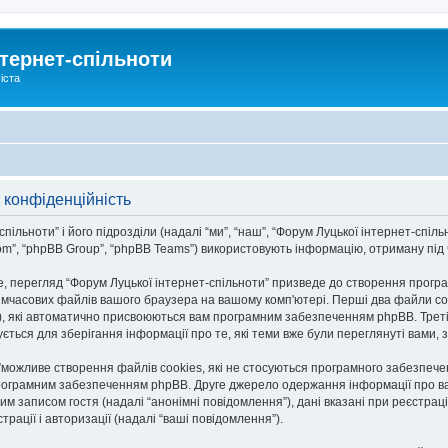
тернет-спільноти
іста
 конфіденційність
льноти” і його підрозділи (надалі “ми”, “наш”, “Форум Луцької інтернет-спільноти
om”, “phpBB Group”, “phpBB Teams”) використовують інформацію, отриману під ча
, перегляд “Форум Луцької інтернет-спільноти” призведе до створення програ
тимчасових файлів вашого браузера на вашому комп'ютері. Перші два файли co
n-id”), які автоматично присвоюються вам програмним забезпеченням phpBB. Трет
ується для зберігання інформації про те, які теми вже були переглянуті вами
и”можливе створення файлів cookies, які не стосуються програмного забезпече
рограмним забезпеченням phpBB. Друге джерело одержання інформації про вас є
им записом гостя (надалі “анонімні повідомлення”), дані вказані при реєстраці
трації і авторизації (надалі “ваші повідомлення”).