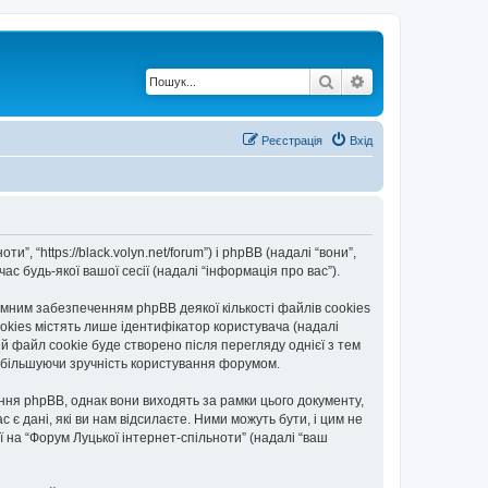
Пошук
Розширений по
Реєстрація
Вхід
”, “https://black.volyn.net/forum”) і phpBB (надалі “вони”,
с будь-якої вашої сесії (надалі “інформація про вас”).
мним забезпеченням phpBB деякої кількості файлів cookies
okies містять лише ідентифікатор користувача (надалі
ій файл cookie буде створено після перегляду однієї з тем
, збільшуючи зручність користування форумом.
ння phpBB, однак вони виходять за рамки цього документу,
 дані, які ви нам відсилаєте. Ними можуть бути, і цим не
ї на “Форум Луцької інтернет-спільноти” (надалі “ваш