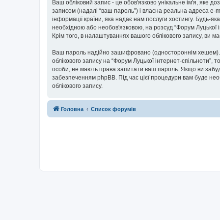
Ваш обліковий запис - це обов'язково унікальне ім'я, яке д
записом (надалі “ваш пароль”) і власна реальна адреса e-m
інформації країни, яка надає нам послуги хостингу. Будь-як
необхідною або необов'язковою, на розсуд “Форум Луцької і
Крім того, в налаштуваннях вашого облікового запису, ви 
Ваш пароль надійно зашифровано (одностороннім хешем). П
облікового запису на “Форум Луцької інтернет-спільноти”, то
особи, не мають права запитати ваш пароль. Якщо ви забуд
забезпеченням phpBB. Під час цієї процедури вам буде нео
облікового запису.
Головна
Список форумів