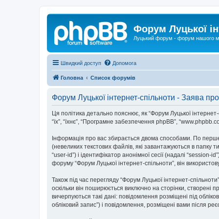
Форум Луцької ін
Луцький форум - форум нашого м
Швидкий доступ
Допомога
Головна
Список форумів
Форум Луцької інтернет-спільноти - Заява про
Ця політика детально пояснює, як “Форум Луцької інтернет-спі
“їх”, “їхнє”, “Програмне забезпечення phpBB”, “www.phpbb.c
Інформація про вас збирається двома способами. По перше
(невеликих текстових файлів, які завантажуються в папку 
“user-id”) і ідентифікатор анонімної сесії (надалі “sessio
форуму “Форум Луцької інтернет-спільноти”, він використов
Також під час перегляду “Форум Луцької інтернет-спільнот
оскільки він поширюється виключно на сторінки, створені п
вичерпуються такі дані: повідомлення розміщені під обліков
обліковий запис”) і повідомлення, розміщені вами після реєс