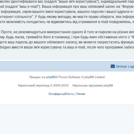
озволяє ідентифікувати вас (надалі “ваше ім'я користувача”), індивідуальний п
ail (надалі “ваш e-mail”). Ваша інформація про ваш обліковий запис на “Фору
а інформація, окрім вашого імені користувача, вашого паролю і вашої адреси e-
нтернет-спільноти”. У будь-якому випадку, ви маєте право обирати, яка інфо
маєте можливість погодитись чи відмовитись від отримання e-mail повідомлень
роте, не рекомендується використання одного й того ж паролю на різних ве
му, будь ласка, тримайте його в таємниці, і при будь-яких обставинах ніхто з “
ете ваш пароль до вашого облікового запису, ви можете скористатись функціє
бхідно ввести ваше ім'я користувача та ваш e-mail, після чого програмне заб
Зв'язок з а
Працює на
phpBB
® Forum Software © phpBB Limited
Український переклад © 2005-2023
Українська підтримка phpBB
Конфіденційність
|
Умови