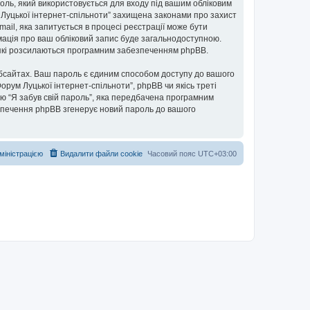
ароль, який використовується для входу під вашим обліковим
м Луцької інтернет-спільноти” захищена законами про захист
mail, яка запитується в процесі реєстрації може бути
рмація про ваш обліковий запис буде загальнодоступною.
, які розсилаються програмним забезпеченням phpBB.
бсайтах. Ваш пароль є єдиним способом доступу до вашого
Форум Луцької інтернет-спільноти”, phpBB чи якісь треті
ю “Я забув свій пароль”, яка передбачена програмним
езпечення phpBB згенерує новий пароль до вашого
дміністрацією
Видалити файли cookie
Часовий пояс
UTC+03:00