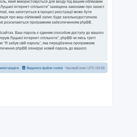
ароль, який використовується для входу під вашим обліковим
м Луцької інтернет-спільноти” захищена законами про захист
mail, яка запитується в процесі реєстрації може бути
рмація про ваш обліковий запис буде загальнодоступною.
, які розсилаються програмним забезпеченням phpBB.
бсайтах. Ваш пароль є єдиним способом доступу до вашого
Форум Луцької інтернет-спільноти”, phpBB чи якісь треті
ю “Я забув свій пароль”, яка передбачена програмним
езпечення phpBB згенерує новий пароль до вашого
дміністрацією
Видалити файли cookie
Часовий пояс
UTC+03:00