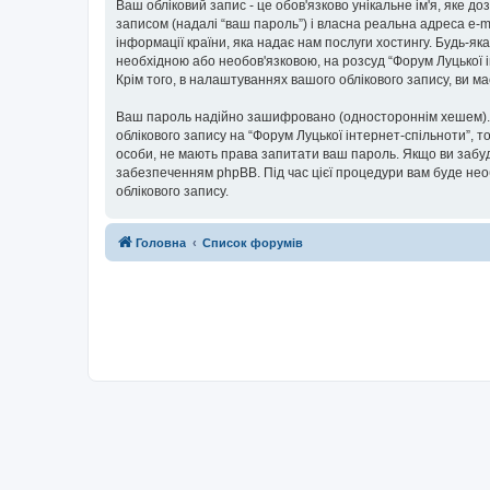
Ваш обліковий запис - це обов'язково унікальне ім'я, яке д
записом (надалі “ваш пароль”) і власна реальна адреса e-m
інформації країни, яка надає нам послуги хостингу. Будь-як
необхідною або необов'язковою, на розсуд “Форум Луцької і
Крім того, в налаштуваннях вашого облікового запису, ви 
Ваш пароль надійно зашифровано (одностороннім хешем). П
облікового запису на “Форум Луцької інтернет-спільноти”, то
особи, не мають права запитати ваш пароль. Якщо ви забуд
забезпеченням phpBB. Під час цієї процедури вам буде нео
облікового запису.
Головна
Список форумів