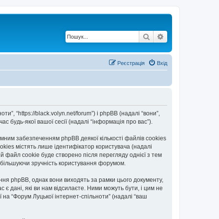
Пошук
Розширений по
Реєстрація
Вхід
”, “https://black.volyn.net/forum”) і phpBB (надалі “вони”,
с будь-якої вашої сесії (надалі “інформація про вас”).
мним забезпеченням phpBB деякої кількості файлів cookies
okies містять лише ідентифікатор користувача (надалі
ій файл cookie буде створено після перегляду однієї з тем
, збільшуючи зручність користування форумом.
ння phpBB, однак вони виходять за рамки цього документу,
 дані, які ви нам відсилаєте. Ними можуть бути, і цим не
ї на “Форум Луцької інтернет-спільноти” (надалі “ваш