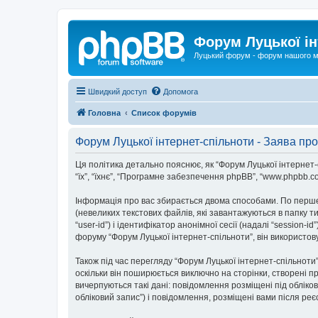
Форум Луцької ін
Луцький форум - форум нашого м
Швидкий доступ
Допомога
Головна
Список форумів
Форум Луцької інтернет-спільноти - Заява про
Ця політика детально пояснює, як “Форум Луцької інтернет-спі
“їх”, “їхнє”, “Програмне забезпечення phpBB”, “www.phpbb.c
Інформація про вас збирається двома способами. По перше
(невеликих текстових файлів, які завантажуються в папку 
“user-id”) і ідентифікатор анонімної сесії (надалі “sessio
форуму “Форум Луцької інтернет-спільноти”, він використов
Також під час перегляду “Форум Луцької інтернет-спільнот
оскільки він поширюється виключно на сторінки, створені п
вичерпуються такі дані: повідомлення розміщені під обліков
обліковий запис”) і повідомлення, розміщені вами після реєс