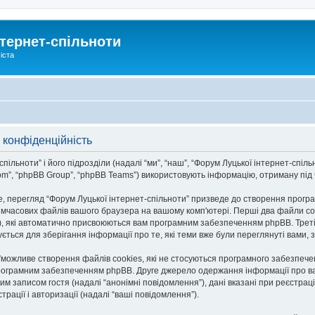
тернет-спільноти
іста
 конфіденційність
льноти” і його підрозділи (надалі “ми”, “наш”, “Форум Луцької інтернет-спільноти
om”, “phpBB Group”, “phpBB Teams”) використовують інформацію, отриману під ча
, перегляд “Форум Луцької інтернет-спільноти” призведе до створення програ
тимчасових файлів вашого браузера на вашому комп'ютері. Перші два файли co
n-id”), які автоматично присвоюються вам програмним забезпеченням phpBB. Трет
ується для зберігання інформації про те, які теми вже були переглянуті вами
и”можливе створення файлів cookies, які не стосуються програмного забезпече
рограмним забезпеченням phpBB. Друге джерело одержання інформації про вас є
им записом гостя (надалі “анонімні повідомлення”), дані вказані при реєстраці
трації і авторизації (надалі “ваші повідомлення”).