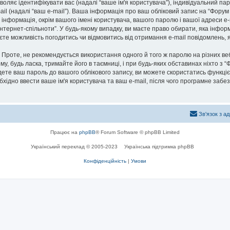
озволяє ідентифікувати вас (надалі “ваше ім'я користувача”), індивідуальний п
ail (надалі “ваш e-mail”). Ваша інформація про ваш обліковий запис на “Фору
а інформація, окрім вашого імені користувача, вашого паролю і вашої адреси e-
нтернет-спільноти”. У будь-якому випадку, ви маєте право обирати, яка інфо
маєте можливість погодитись чи відмовитись від отримання e-mail повідомлень
роте, не рекомендується використання одного й того ж паролю на різних ве
му, будь ласка, тримайте його в таємниці, і при будь-яких обставинах ніхто з “
ете ваш пароль до вашого облікового запису, ви можете скористатись функціє
бхідно ввести ваше ім'я користувача та ваш e-mail, після чого програмне заб
Зв'язок з а
Працює на
phpBB
® Forum Software © phpBB Limited
Український переклад © 2005-2023
Українська підтримка phpBB
Конфіденційність
|
Умови