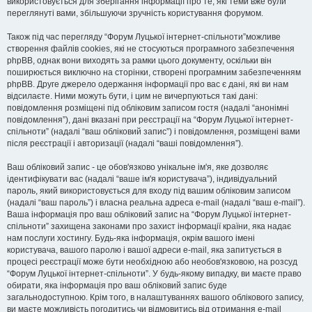
використовується для зберігання інформації про те, які теми вже були
переглянуті вами, збільшуючи зручність користування форумом.
Також під час перегляду “Форум Луцької інтернет-спільноти”можливе
створення файлів cookies, які не стосуються програмного забезпечення
phpBB, однак вони виходять за рамки цього документу, оскільки він
поширюється виключно на сторінки, створені програмним забезпеченням
phpBB. Друге джерело одержання інформації про вас є дані, які ви нам
відсилаєте. Ними можуть бути, і цим не вичерпуються такі дані:
повідомлення розміщені під обліковим записом гостя (надалі “анонімні
повідомлення”), дані вказані при реєстрації на “Форум Луцької інтернет-
спільноти” (надалі “ваш обліковий запис”) і повідомлення, розміщені вами
після реєстрації і авторизації (надалі “ваші повідомлення”).
Ваш обліковий запис - це обов'язково унікальне ім'я, яке дозволяє
ідентифікувати вас (надалі “ваше ім'я користувача”), індивідуальний
пароль, який використовується для входу під вашим обліковим записом
(надалі “ваш пароль”) і власна реальна адреса e-mail (надалі “ваш e-mail”).
Ваша інформація про ваш обліковий запис на “Форум Луцької інтернет-
спільноти” захищена законами про захист інформації країни, яка надає
нам послуги хостингу. Будь-яка інформація, окрім вашого імені
користувача, вашого паролю і вашої адреси e-mail, яка запитується в
процесі реєстрації може бути необхідною або необов'язковою, на розсуд
“Форум Луцької інтернет-спільноти”. У будь-якому випадку, ви маєте право
обирати, яка інформація про ваш обліковий запис буде
загальнодоступною. Крім того, в налаштуваннях вашого облікового запису,
ви маєте можливість погодитись чи відмовитись від отримання e-mail