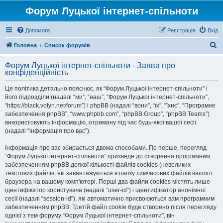
Форум Луцької інтернет-спільноти
Допомога
Реєстрація
Вхід
П
Головна
Список форумів
о
Форум Луцької інтернет-спільноти - Заява про
ш
конфіденційність
у
Ця політика детально пояснює, як “Форум Луцької інтернет-спільноти” і
к
його підрозділи (надалі “ми”, “наш”, “Форум Луцької інтернет-спільноти”,
“https://black.volyn.net/forum”) і phpBB (надалі “вони”, “їх”, “їхнє”, “Програмне
забезпечення phpBB”, “www.phpbb.com”, “phpBB Group”, “phpBB Teams”)
використовують інформацію, отриману під час будь-якої вашої сесії
(надалі “інформація про вас”).
Інформація про вас збирається двома способами. По перше, перегляд
“Форум Луцької інтернет-спільноти” призведе до створення програмним
забезпеченням phpBB деякої кількості файлів cookies (невеликих
текстових файлів, які завантажуються в папку тимчасових файлів вашого
браузера на вашому комп'ютері. Перші два файли cookies містять лише
ідентифікатор користувача (надалі “user-id”) і ідентифікатор анонімної
сесії (надалі “session-id”), які автоматично присвоюються вам програмним
забезпеченням phpBB. Третій файл cookie буде створено після перегляду
однієї з тем форуму “Форум Луцької інтернет-спільноти”, він