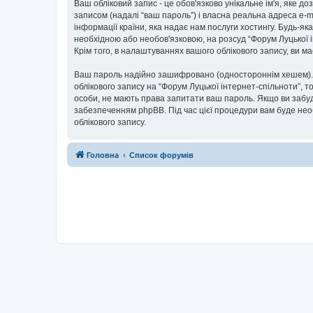
Ваш обліковий запис - це обов'язково унікальне ім'я, яке д
записом (надалі “ваш пароль”) і власна реальна адреса e-m
інформації країни, яка надає нам послуги хостингу. Будь-як
необхідною або необов'язковою, на розсуд “Форум Луцької і
Крім того, в налаштуваннях вашого облікового запису, ви 
Ваш пароль надійно зашифровано (одностороннім хешем). П
облікового запису на “Форум Луцької інтернет-спільноти”, то
особи, не мають права запитати ваш пароль. Якщо ви забуд
забезпеченням phpBB. Під час цієї процедури вам буде нео
облікового запису.
Головна
Список форумів