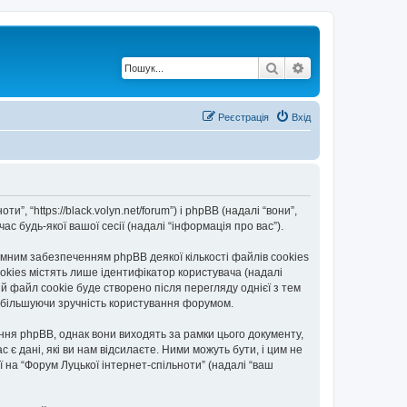
Пошук
Розширений по
Реєстрація
Вхід
”, “https://black.volyn.net/forum”) і phpBB (надалі “вони”,
с будь-якої вашої сесії (надалі “інформація про вас”).
мним забезпеченням phpBB деякої кількості файлів cookies
okies містять лише ідентифікатор користувача (надалі
ій файл cookie буде створено після перегляду однієї з тем
, збільшуючи зручність користування форумом.
ння phpBB, однак вони виходять за рамки цього документу,
 дані, які ви нам відсилаєте. Ними можуть бути, і цим не
ї на “Форум Луцької інтернет-спільноти” (надалі “ваш