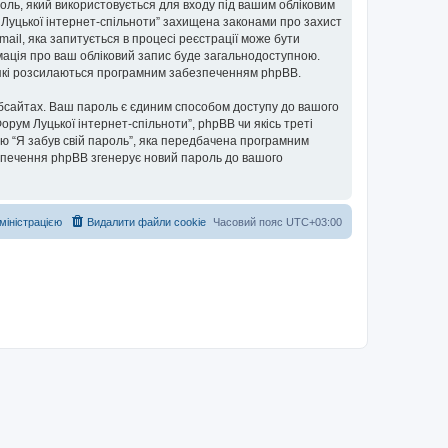
ароль, який використовується для входу під вашим обліковим
м Луцької інтернет-спільноти” захищена законами про захист
mail, яка запитується в процесі реєстрації може бути
рмація про ваш обліковий запис буде загальнодоступною.
, які розсилаються програмним забезпеченням phpBB.
бсайтах. Ваш пароль є єдиним способом доступу до вашого
Форум Луцької інтернет-спільноти”, phpBB чи якісь треті
ю “Я забув свій пароль”, яка передбачена програмним
езпечення phpBB згенерує новий пароль до вашого
дміністрацією
Видалити файли cookie
Часовий пояс
UTC+03:00