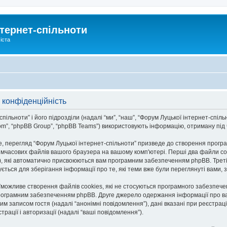
тернет-спільноти
іста
 конфіденційність
льноти” і його підрозділи (надалі “ми”, “наш”, “Форум Луцької інтернет-спільноти
om”, “phpBB Group”, “phpBB Teams”) використовують інформацію, отриману під ча
, перегляд “Форум Луцької інтернет-спільноти” призведе до створення програ
тимчасових файлів вашого браузера на вашому комп'ютері. Перші два файли co
n-id”), які автоматично присвоюються вам програмним забезпеченням phpBB. Трет
ується для зберігання інформації про те, які теми вже були переглянуті вами
и”можливе створення файлів cookies, які не стосуються програмного забезпече
рограмним забезпеченням phpBB. Друге джерело одержання інформації про вас є
им записом гостя (надалі “анонімні повідомлення”), дані вказані при реєстраці
трації і авторизації (надалі “ваші повідомлення”).