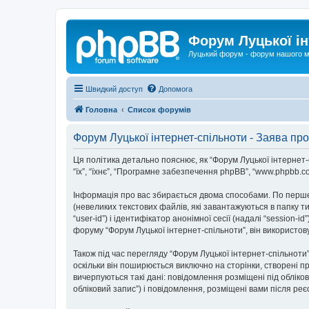
Форум Луцької ін
Луцький форум - форум нашого м
Швидкий доступ
Допомога
Головна
Список форумів
Форум Луцької інтернет-спільноти - Заява про
Ця політика детально пояснює, як “Форум Луцької інтернет-спі
“їх”, “їхнє”, “Програмне забезпечення phpBB”, “www.phpbb.c
Інформація про вас збирається двома способами. По перше
(невеликих текстових файлів, які завантажуються в папку 
“user-id”) і ідентифікатор анонімної сесії (надалі “sessio
форуму “Форум Луцької інтернет-спільноти”, він використов
Також під час перегляду “Форум Луцької інтернет-спільнот
оскільки він поширюється виключно на сторінки, створені п
вичерпуються такі дані: повідомлення розміщені під обліков
обліковий запис”) і повідомлення, розміщені вами після реєс