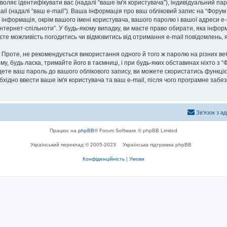
озволяє ідентифікувати вас (надалі “ваше ім'я користувача”), індивідуальний п
ail (надалі “ваш e-mail”). Ваша інформація про ваш обліковий запис на “Фору
а інформація, окрім вашого імені користувача, вашого паролю і вашої адреси e-
нтернет-спільноти”. У будь-якому випадку, ви маєте право обирати, яка інфо
маєте можливість погодитись чи відмовитись від отримання e-mail повідомлень
роте, не рекомендується використання одного й того ж паролю на різних ве
му, будь ласка, тримайте його в таємниці, і при будь-яких обставинах ніхто з “
ете ваш пароль до вашого облікового запису, ви можете скористатись функціє
бхідно ввести ваше ім'я користувача та ваш e-mail, після чого програмне заб
Зв'язок з а
Працює на
phpBB
® Forum Software © phpBB Limited
Український переклад © 2005-2023
Українська підтримка phpBB
Конфіденційність
|
Умови