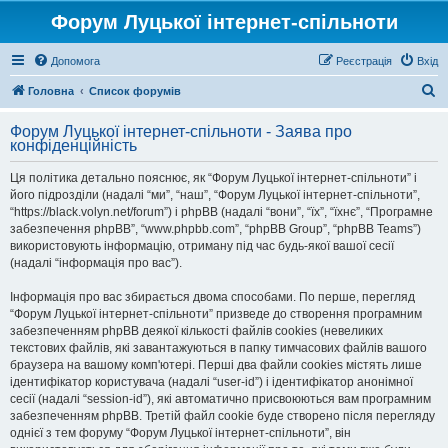
Форум Луцької інтернет-спільноти
Допомога
Реєстрація
Вхід
П
Головна
Список форумів
о
Форум Луцької інтернет-спільноти - Заява про
ш
конфіденційність
у
Ця політика детально пояснює, як “Форум Луцької інтернет-спільноти” і
к
його підрозділи (надалі “ми”, “наш”, “Форум Луцької інтернет-спільноти”,
“https://black.volyn.net/forum”) і phpBB (надалі “вони”, “їх”, “їхнє”, “Програмне
забезпечення phpBB”, “www.phpbb.com”, “phpBB Group”, “phpBB Teams”)
використовують інформацію, отриману під час будь-якої вашої сесії
(надалі “інформація про вас”).
Інформація про вас збирається двома способами. По перше, перегляд
“Форум Луцької інтернет-спільноти” призведе до створення програмним
забезпеченням phpBB деякої кількості файлів cookies (невеликих
текстових файлів, які завантажуються в папку тимчасових файлів вашого
браузера на вашому комп'ютері. Перші два файли cookies містять лише
ідентифікатор користувача (надалі “user-id”) і ідентифікатор анонімної
сесії (надалі “session-id”), які автоматично присвоюються вам програмним
забезпеченням phpBB. Третій файл cookie буде створено після перегляду
однієї з тем форуму “Форум Луцької інтернет-спільноти”, він