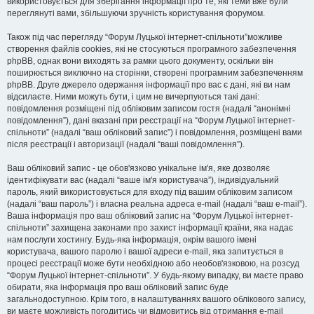
використовується для зберігання інформації про те, які теми вже були
переглянуті вами, збільшуючи зручність користування форумом.
Також під час перегляду “Форум Луцької інтернет-спільноти”можливе
створення файлів cookies, які не стосуються програмного забезпечення
phpBB, однак вони виходять за рамки цього документу, оскільки він
поширюється виключно на сторінки, створені програмним забезпеченням
phpBB. Друге джерело одержання інформації про вас є дані, які ви нам
відсилаєте. Ними можуть бути, і цим не вичерпуються такі дані:
повідомлення розміщені під обліковим записом гостя (надалі “анонімні
повідомлення”), дані вказані при реєстрації на “Форум Луцької інтернет-
спільноти” (надалі “ваш обліковий запис”) і повідомлення, розміщені вами
після реєстрації і авторизації (надалі “ваші повідомлення”).
Ваш обліковий запис - це обов'язково унікальне ім'я, яке дозволяє
ідентифікувати вас (надалі “ваше ім'я користувача”), індивідуальний
пароль, який використовується для входу під вашим обліковим записом
(надалі “ваш пароль”) і власна реальна адреса e-mail (надалі “ваш e-mail”).
Ваша інформація про ваш обліковий запис на “Форум Луцької інтернет-
спільноти” захищена законами про захист інформації країни, яка надає
нам послуги хостингу. Будь-яка інформація, окрім вашого імені
користувача, вашого паролю і вашої адреси e-mail, яка запитується в
процесі реєстрації може бути необхідною або необов'язковою, на розсуд
“Форум Луцької інтернет-спільноти”. У будь-якому випадку, ви маєте право
обирати, яка інформація про ваш обліковий запис буде
загальнодоступною. Крім того, в налаштуваннях вашого облікового запису,
ви маєте можливість погодитись чи відмовитись від отримання e-mail