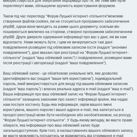
використовується для зберігання інформації про те, які теми вже були
переглянуті вами, збільшуючи зручність користування форумом.
Також під час перегляду “Форум Луцької інтернет-спільноти”можливе
створення файлів cookies, які не стосуються програмного забезпечення
phpBB, однак вони виходять за рамки цього документу, оскільки він
поширюється виключно на сторінки, створені програмним забезпеченням
phpBB. Друге джерело одержання інформації про вас є дані, які ви нам
відсилаєте. Ними можуть бути, і цим не вичерпуються такі дані:
повідомлення розміщені під обліковим записом гостя (надалі “анонімні
повідомлення”), дані вказані при реєстрації на “Форум Луцької інтернет-
спільноти” (надалі “ваш обліковий запис”) і повідомлення, розміщені вами
після реєстрації і авторизації (надалі “ваші повідомлення”).
Ваш обліковий запис - це обов'язково унікальне ім'я, яке дозволяє
ідентифікувати вас (надалі “ваше ім'я користувача”), індивідуальний
пароль, який використовується для входу під вашим обліковим записом
(надалі “ваш пароль”) і власна реальна адреса e-mail (надалі “ваш e-mail”).
Ваша інформація про ваш обліковий запис на “Форум Луцької інтернет-
спільноти” захищена законами про захист інформації країни, яка надає
нам послуги хостингу. Будь-яка інформація, окрім вашого імені
користувача, вашого паролю і вашої адреси e-mail, яка запитується в
процесі реєстрації може бути необхідною або необов'язковою, на розсуд
“Форум Луцької інтернет-спільноти”. У будь-якому випадку, ви маєте право
обирати, яка інформація про ваш обліковий запис буде
загальнодоступною. Крім того, в налаштуваннях вашого облікового запису,
ви маєте можливість погодитись чи відмовитись від отримання e-mail