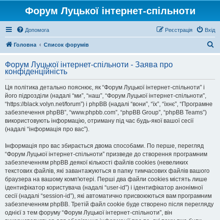
Форум Луцької інтернет-спільноти
Допомога
Реєстрація
Вхід
П
Головна
Список форумів
о
Форум Луцької інтернет-спільноти - Заява про
ш
конфіденційність
у
Ця політика детально пояснює, як “Форум Луцької інтернет-спільноти” і
к
його підрозділи (надалі “ми”, “наш”, “Форум Луцької інтернет-спільноти”,
“https://black.volyn.net/forum”) і phpBB (надалі “вони”, “їх”, “їхнє”, “Програмне
забезпечення phpBB”, “www.phpbb.com”, “phpBB Group”, “phpBB Teams”)
використовують інформацію, отриману під час будь-якої вашої сесії
(надалі “інформація про вас”).
Інформація про вас збирається двома способами. По перше, перегляд
“Форум Луцької інтернет-спільноти” призведе до створення програмним
забезпеченням phpBB деякої кількості файлів cookies (невеликих
текстових файлів, які завантажуються в папку тимчасових файлів вашого
браузера на вашому комп'ютері. Перші два файли cookies містять лише
ідентифікатор користувача (надалі “user-id”) і ідентифікатор анонімної
сесії (надалі “session-id”), які автоматично присвоюються вам програмним
забезпеченням phpBB. Третій файл cookie буде створено після перегляду
однієї з тем форуму “Форум Луцької інтернет-спільноти”, він