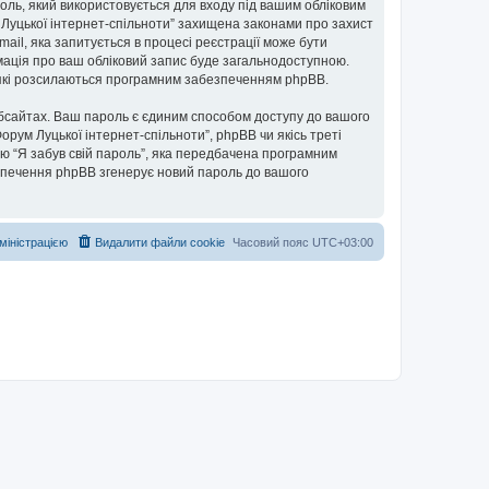
ароль, який використовується для входу під вашим обліковим
м Луцької інтернет-спільноти” захищена законами про захист
mail, яка запитується в процесі реєстрації може бути
рмація про ваш обліковий запис буде загальнодоступною.
, які розсилаються програмним забезпеченням phpBB.
бсайтах. Ваш пароль є єдиним способом доступу до вашого
Форум Луцької інтернет-спільноти”, phpBB чи якісь треті
ю “Я забув свій пароль”, яка передбачена програмним
езпечення phpBB згенерує новий пароль до вашого
дміністрацією
Видалити файли cookie
Часовий пояс
UTC+03:00