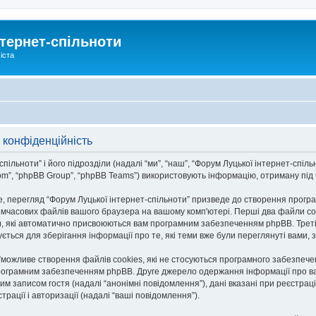
тернет-спільноти
іста
 конфіденційність
льноти” і його підрозділи (надалі “ми”, “наш”, “Форум Луцької інтернет-спільноти
om”, “phpBB Group”, “phpBB Teams”) використовують інформацію, отриману під ча
, перегляд “Форум Луцької інтернет-спільноти” призведе до створення програ
тимчасових файлів вашого браузера на вашому комп'ютері. Перші два файли co
n-id”), які автоматично присвоюються вам програмним забезпеченням phpBB. Трет
ується для зберігання інформації про те, які теми вже були переглянуті вами
и”можливе створення файлів cookies, які не стосуються програмного забезпече
рограмним забезпеченням phpBB. Друге джерело одержання інформації про вас є
им записом гостя (надалі “анонімні повідомлення”), дані вказані при реєстраці
трації і авторизації (надалі “ваші повідомлення”).