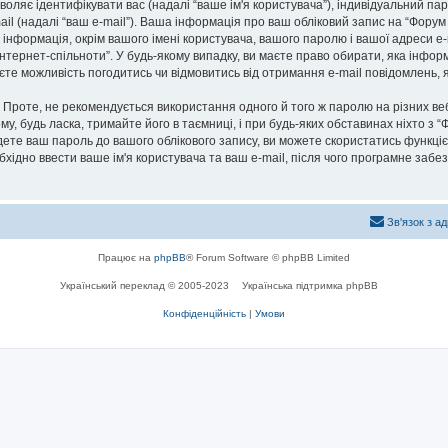
озволяє ідентифікувати вас (надалі “ваше ім'я користувача”), індивідуальний п
ail (надалі “ваш e-mail”). Ваша інформація про ваш обліковий запис на “Фору
а інформація, окрім вашого імені користувача, вашого паролю і вашої адреси e-
нтернет-спільноти”. У будь-якому випадку, ви маєте право обирати, яка інфо
маєте можливість погодитись чи відмовитись від отримання e-mail повідомлень
роте, не рекомендується використання одного й того ж паролю на різних ве
му, будь ласка, тримайте його в таємниці, і при будь-яких обставинах ніхто з “
ете ваш пароль до вашого облікового запису, ви можете скористатись функціє
бхідно ввести ваше ім'я користувача та ваш e-mail, після чого програмне заб
Зв'язок з а
Працює на
phpBB
® Forum Software © phpBB Limited
Український переклад © 2005-2023
Українська підтримка phpBB
Конфіденційність
|
Умови