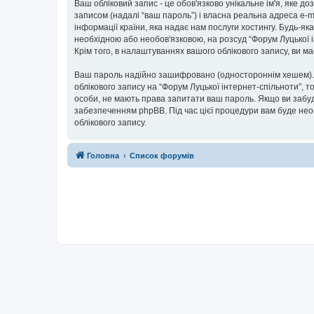
Ваш обліковий запис - це обов'язково унікальне ім'я, яке д
записом (надалі “ваш пароль”) і власна реальна адреса e-m
інформації країни, яка надає нам послуги хостингу. Будь-як
необхідною або необов'язковою, на розсуд “Форум Луцької і
Крім того, в налаштуваннях вашого облікового запису, ви 
Ваш пароль надійно зашифровано (одностороннім хешем). П
облікового запису на “Форум Луцької інтернет-спільноти”, то
особи, не мають права запитати ваш пароль. Якщо ви забуд
забезпеченням phpBB. Під час цієї процедури вам буде нео
облікового запису.
Головна
Список форумів