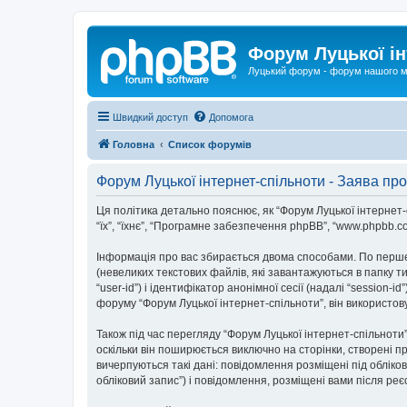
Форум Луцької ін
Луцький форум - форум нашого м
Швидкий доступ
Допомога
Головна
Список форумів
Форум Луцької інтернет-спільноти - Заява про
Ця політика детально пояснює, як “Форум Луцької інтернет-спі
“їх”, “їхнє”, “Програмне забезпечення phpBB”, “www.phpbb.c
Інформація про вас збирається двома способами. По перше
(невеликих текстових файлів, які завантажуються в папку 
“user-id”) і ідентифікатор анонімної сесії (надалі “sessio
форуму “Форум Луцької інтернет-спільноти”, він використов
Також під час перегляду “Форум Луцької інтернет-спільнот
оскільки він поширюється виключно на сторінки, створені п
вичерпуються такі дані: повідомлення розміщені під обліков
обліковий запис”) і повідомлення, розміщені вами після реєс