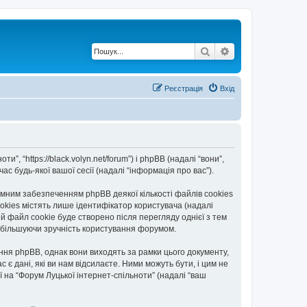
Пошук
Розширений по
Реєстрація
Вхід
”, “https://black.volyn.net/forum”) і phpBB (надалі “вони”,
с будь-якої вашої сесії (надалі “інформація про вас”).
мним забезпеченням phpBB деякої кількості файлів cookies
okies містять лише ідентифікатор користувача (надалі
ій файл cookie буде створено після перегляду однієї з тем
, збільшуючи зручність користування форумом.
ння phpBB, однак вони виходять за рамки цього документу,
 дані, які ви нам відсилаєте. Ними можуть бути, і цим не
ї на “Форум Луцької інтернет-спільноти” (надалі “ваш