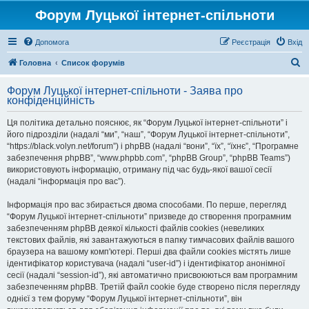
Форум Луцької інтернет-спільноти
Допомога
Реєстрація
Вхід
П
Головна
Список форумів
о
Форум Луцької інтернет-спільноти - Заява про
ш
конфіденційність
у
Ця політика детально пояснює, як “Форум Луцької інтернет-спільноти” і
к
його підрозділи (надалі “ми”, “наш”, “Форум Луцької інтернет-спільноти”,
“https://black.volyn.net/forum”) і phpBB (надалі “вони”, “їх”, “їхнє”, “Програмне
забезпечення phpBB”, “www.phpbb.com”, “phpBB Group”, “phpBB Teams”)
використовують інформацію, отриману під час будь-якої вашої сесії
(надалі “інформація про вас”).
Інформація про вас збирається двома способами. По перше, перегляд
“Форум Луцької інтернет-спільноти” призведе до створення програмним
забезпеченням phpBB деякої кількості файлів cookies (невеликих
текстових файлів, які завантажуються в папку тимчасових файлів вашого
браузера на вашому комп'ютері. Перші два файли cookies містять лише
ідентифікатор користувача (надалі “user-id”) і ідентифікатор анонімної
сесії (надалі “session-id”), які автоматично присвоюються вам програмним
забезпеченням phpBB. Третій файл cookie буде створено після перегляду
однієї з тем форуму “Форум Луцької інтернет-спільноти”, він