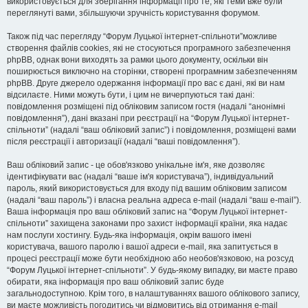
використовується для зберігання інформації про те, які теми вже були
переглянуті вами, збільшуючи зручність користування форумом.
Також під час перегляду “Форум Луцької інтернет-спільноти”можливе
створення файлів cookies, які не стосуються програмного забезпечення
phpBB, однак вони виходять за рамки цього документу, оскільки він
поширюється виключно на сторінки, створені програмним забезпеченням
phpBB. Друге джерело одержання інформації про вас є дані, які ви нам
відсилаєте. Ними можуть бути, і цим не вичерпуються такі дані:
повідомлення розміщені під обліковим записом гостя (надалі “анонімні
повідомлення”), дані вказані при реєстрації на “Форум Луцької інтернет-
спільноти” (надалі “ваш обліковий запис”) і повідомлення, розміщені вами
після реєстрації і авторизації (надалі “ваші повідомлення”).
Ваш обліковий запис - це обов'язково унікальне ім'я, яке дозволяє
ідентифікувати вас (надалі “ваше ім'я користувача”), індивідуальний
пароль, який використовується для входу під вашим обліковим записом
(надалі “ваш пароль”) і власна реальна адреса e-mail (надалі “ваш e-mail”).
Ваша інформація про ваш обліковий запис на “Форум Луцької інтернет-
спільноти” захищена законами про захист інформації країни, яка надає
нам послуги хостингу. Будь-яка інформація, окрім вашого імені
користувача, вашого паролю і вашої адреси e-mail, яка запитується в
процесі реєстрації може бути необхідною або необов'язковою, на розсуд
“Форум Луцької інтернет-спільноти”. У будь-якому випадку, ви маєте право
обирати, яка інформація про ваш обліковий запис буде
загальнодоступною. Крім того, в налаштуваннях вашого облікового запису,
ви маєте можливість погодитись чи відмовитись від отримання e-mail