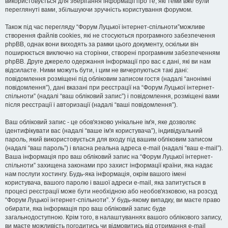
використовується для зберігання інформації про те, які теми вже були
переглянуті вами, збільшуючи зручність користування форумом.
Також під час перегляду “Форум Луцької інтернет-спільноти”можливе
створення файлів cookies, які не стосуються програмного забезпечення
phpBB, однак вони виходять за рамки цього документу, оскільки він
поширюється виключно на сторінки, створені програмним забезпеченням
phpBB. Друге джерело одержання інформації про вас є дані, які ви нам
відсилаєте. Ними можуть бути, і цим не вичерпуються такі дані:
повідомлення розміщені під обліковим записом гостя (надалі “анонімні
повідомлення”), дані вказані при реєстрації на “Форум Луцької інтернет-
спільноти” (надалі “ваш обліковий запис”) і повідомлення, розміщені вами
після реєстрації і авторизації (надалі “ваші повідомлення”).
Ваш обліковий запис - це обов'язково унікальне ім'я, яке дозволяє
ідентифікувати вас (надалі “ваше ім'я користувача”), індивідуальний
пароль, який використовується для входу під вашим обліковим записом
(надалі “ваш пароль”) і власна реальна адреса e-mail (надалі “ваш e-mail”).
Ваша інформація про ваш обліковий запис на “Форум Луцької інтернет-
спільноти” захищена законами про захист інформації країни, яка надає
нам послуги хостингу. Будь-яка інформація, окрім вашого імені
користувача, вашого паролю і вашої адреси e-mail, яка запитується в
процесі реєстрації може бути необхідною або необов'язковою, на розсуд
“Форум Луцької інтернет-спільноти”. У будь-якому випадку, ви маєте право
обирати, яка інформація про ваш обліковий запис буде
загальнодоступною. Крім того, в налаштуваннях вашого облікового запису,
ви маєте можливість погодитись чи відмовитись від отримання e-mail