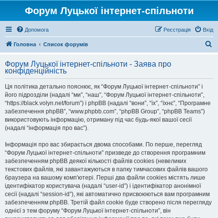
Форум Луцької інтернет-спільноти
Допомога
Реєстрація
Вхід
П
Головна
Список форумів
о
Форум Луцької інтернет-спільноти - Заява про
ш
конфіденційність
у
Ця політика детально пояснює, як “Форум Луцької інтернет-спільноти” і
к
його підрозділи (надалі “ми”, “наш”, “Форум Луцької інтернет-спільноти”,
“https://black.volyn.net/forum”) і phpBB (надалі “вони”, “їх”, “їхнє”, “Програмне
забезпечення phpBB”, “www.phpbb.com”, “phpBB Group”, “phpBB Teams”)
використовують інформацію, отриману під час будь-якої вашої сесії
(надалі “інформація про вас”).
Інформація про вас збирається двома способами. По перше, перегляд
“Форум Луцької інтернет-спільноти” призведе до створення програмним
забезпеченням phpBB деякої кількості файлів cookies (невеликих
текстових файлів, які завантажуються в папку тимчасових файлів вашого
браузера на вашому комп'ютері. Перші два файли cookies містять лише
ідентифікатор користувача (надалі “user-id”) і ідентифікатор анонімної
сесії (надалі “session-id”), які автоматично присвоюються вам програмним
забезпеченням phpBB. Третій файл cookie буде створено після перегляду
однієї з тем форуму “Форум Луцької інтернет-спільноти”, він