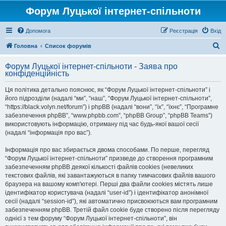
Форум Луцької інтернет-спільноти
Допомога
Реєстрація
Вхід
П
Головна
Список форумів
о
Форум Луцької інтернет-спільноти - Заява про
ш
конфіденційність
у
Ця політика детально пояснює, як “Форум Луцької інтернет-спільноти” і
к
його підрозділи (надалі “ми”, “наш”, “Форум Луцької інтернет-спільноти”,
“https://black.volyn.net/forum”) і phpBB (надалі “вони”, “їх”, “їхнє”, “Програмне
забезпечення phpBB”, “www.phpbb.com”, “phpBB Group”, “phpBB Teams”)
використовують інформацію, отриману під час будь-якої вашої сесії
(надалі “інформація про вас”).
Інформація про вас збирається двома способами. По перше, перегляд
“Форум Луцької інтернет-спільноти” призведе до створення програмним
забезпеченням phpBB деякої кількості файлів cookies (невеликих
текстових файлів, які завантажуються в папку тимчасових файлів вашого
браузера на вашому комп'ютері. Перші два файли cookies містять лише
ідентифікатор користувача (надалі “user-id”) і ідентифікатор анонімної
сесії (надалі “session-id”), які автоматично присвоюються вам програмним
забезпеченням phpBB. Третій файл cookie буде створено після перегляду
однієї з тем форуму “Форум Луцької інтернет-спільноти”, він