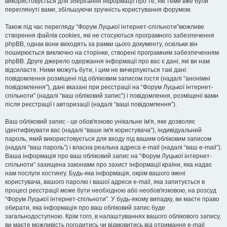
використовується для зберігання інформації про те, які теми вже були
переглянуті вами, збільшуючи зручність користування форумом.
Також під час перегляду “Форум Луцької інтернет-спільноти”можливе
створення файлів cookies, які не стосуються програмного забезпечення
phpBB, однак вони виходять за рамки цього документу, оскільки він
поширюється виключно на сторінки, створені програмним забезпеченням
phpBB. Друге джерело одержання інформації про вас є дані, які ви нам
відсилаєте. Ними можуть бути, і цим не вичерпуються такі дані:
повідомлення розміщені під обліковим записом гостя (надалі “анонімні
повідомлення”), дані вказані при реєстрації на “Форум Луцької інтернет-
спільноти” (надалі “ваш обліковий запис”) і повідомлення, розміщені вами
після реєстрації і авторизації (надалі “ваші повідомлення”).
Ваш обліковий запис - це обов'язково унікальне ім'я, яке дозволяє
ідентифікувати вас (надалі “ваше ім'я користувача”), індивідуальний
пароль, який використовується для входу під вашим обліковим записом
(надалі “ваш пароль”) і власна реальна адреса e-mail (надалі “ваш e-mail”).
Ваша інформація про ваш обліковий запис на “Форум Луцької інтернет-
спільноти” захищена законами про захист інформації країни, яка надає
нам послуги хостингу. Будь-яка інформація, окрім вашого імені
користувача, вашого паролю і вашої адреси e-mail, яка запитується в
процесі реєстрації може бути необхідною або необов'язковою, на розсуд
“Форум Луцької інтернет-спільноти”. У будь-якому випадку, ви маєте право
обирати, яка інформація про ваш обліковий запис буде
загальнодоступною. Крім того, в налаштуваннях вашого облікового запису,
ви маєте можливість погодитись чи відмовитись від отримання e-mail