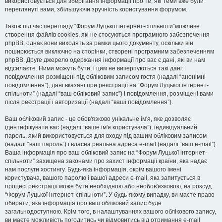
використовується для зберігання інформації про те, які теми вже були
переглянуті вами, збільшуючи зручність користування форумом.
Також під час перегляду “Форум Луцької інтернет-спільноти”можливе
створення файлів cookies, які не стосуються програмного забезпечення
phpBB, однак вони виходять за рамки цього документу, оскільки він
поширюється виключно на сторінки, створені програмним забезпеченням
phpBB. Друге джерело одержання інформації про вас є дані, які ви нам
відсилаєте. Ними можуть бути, і цим не вичерпуються такі дані:
повідомлення розміщені під обліковим записом гостя (надалі “анонімні
повідомлення”), дані вказані при реєстрації на “Форум Луцької інтернет-
спільноти” (надалі “ваш обліковий запис”) і повідомлення, розміщені вами
після реєстрації і авторизації (надалі “ваші повідомлення”).
Ваш обліковий запис - це обов'язково унікальне ім'я, яке дозволяє
ідентифікувати вас (надалі “ваше ім'я користувача”), індивідуальний
пароль, який використовується для входу під вашим обліковим записом
(надалі “ваш пароль”) і власна реальна адреса e-mail (надалі “ваш e-mail”).
Ваша інформація про ваш обліковий запис на “Форум Луцької інтернет-
спільноти” захищена законами про захист інформації країни, яка надає
нам послуги хостингу. Будь-яка інформація, окрім вашого імені
користувача, вашого паролю і вашої адреси e-mail, яка запитується в
процесі реєстрації може бути необхідною або необов'язковою, на розсуд
“Форум Луцької інтернет-спільноти”. У будь-якому випадку, ви маєте право
обирати, яка інформація про ваш обліковий запис буде
загальнодоступною. Крім того, в налаштуваннях вашого облікового запису,
ви маєте можливість погодитись чи відмовитись від отримання e-mail