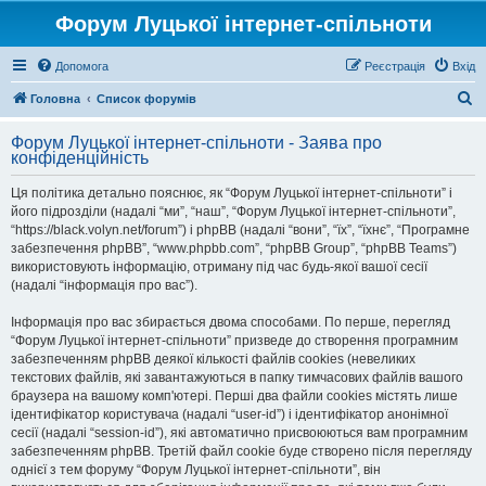
Форум Луцької інтернет-спільноти
Допомога
Реєстрація
Вхід
П
Головна
Список форумів
о
Форум Луцької інтернет-спільноти - Заява про
ш
конфіденційність
у
Ця політика детально пояснює, як “Форум Луцької інтернет-спільноти” і
к
його підрозділи (надалі “ми”, “наш”, “Форум Луцької інтернет-спільноти”,
“https://black.volyn.net/forum”) і phpBB (надалі “вони”, “їх”, “їхнє”, “Програмне
забезпечення phpBB”, “www.phpbb.com”, “phpBB Group”, “phpBB Teams”)
використовують інформацію, отриману під час будь-якої вашої сесії
(надалі “інформація про вас”).
Інформація про вас збирається двома способами. По перше, перегляд
“Форум Луцької інтернет-спільноти” призведе до створення програмним
забезпеченням phpBB деякої кількості файлів cookies (невеликих
текстових файлів, які завантажуються в папку тимчасових файлів вашого
браузера на вашому комп'ютері. Перші два файли cookies містять лише
ідентифікатор користувача (надалі “user-id”) і ідентифікатор анонімної
сесії (надалі “session-id”), які автоматично присвоюються вам програмним
забезпеченням phpBB. Третій файл cookie буде створено після перегляду
однієї з тем форуму “Форум Луцької інтернет-спільноти”, він