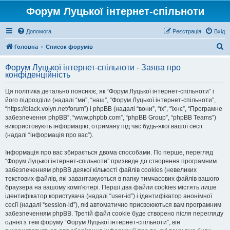
Форум Луцької інтернет-спільноти
Допомога
Реєстрація
Вхід
П
Головна
Список форумів
о
Форум Луцької інтернет-спільноти - Заява про
ш
конфіденційність
у
Ця політика детально пояснює, як “Форум Луцької інтернет-спільноти” і
к
його підрозділи (надалі “ми”, “наш”, “Форум Луцької інтернет-спільноти”,
“https://black.volyn.net/forum”) і phpBB (надалі “вони”, “їх”, “їхнє”, “Програмне
забезпечення phpBB”, “www.phpbb.com”, “phpBB Group”, “phpBB Teams”)
використовують інформацію, отриману під час будь-якої вашої сесії
(надалі “інформація про вас”).
Інформація про вас збирається двома способами. По перше, перегляд
“Форум Луцької інтернет-спільноти” призведе до створення програмним
забезпеченням phpBB деякої кількості файлів cookies (невеликих
текстових файлів, які завантажуються в папку тимчасових файлів вашого
браузера на вашому комп'ютері. Перші два файли cookies містять лише
ідентифікатор користувача (надалі “user-id”) і ідентифікатор анонімної
сесії (надалі “session-id”), які автоматично присвоюються вам програмним
забезпеченням phpBB. Третій файл cookie буде створено після перегляду
однієї з тем форуму “Форум Луцької інтернет-спільноти”, він