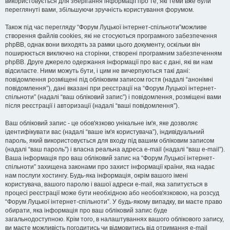
використовується для зберігання інформації про те, які теми вже були
переглянуті вами, збільшуючи зручність користування форумом.
Також під час перегляду “Форум Луцької інтернет-спільноти”можливе
створення файлів cookies, які не стосуються програмного забезпечення
phpBB, однак вони виходять за рамки цього документу, оскільки він
поширюється виключно на сторінки, створені програмним забезпеченням
phpBB. Друге джерело одержання інформації про вас є дані, які ви нам
відсилаєте. Ними можуть бути, і цим не вичерпуються такі дані:
повідомлення розміщені під обліковим записом гостя (надалі “анонімні
повідомлення”), дані вказані при реєстрації на “Форум Луцької інтернет-
спільноти” (надалі “ваш обліковий запис”) і повідомлення, розміщені вами
після реєстрації і авторизації (надалі “ваші повідомлення”).
Ваш обліковий запис - це обов'язково унікальне ім'я, яке дозволяє
ідентифікувати вас (надалі “ваше ім'я користувача”), індивідуальний
пароль, який використовується для входу під вашим обліковим записом
(надалі “ваш пароль”) і власна реальна адреса e-mail (надалі “ваш e-mail”).
Ваша інформація про ваш обліковий запис на “Форум Луцької інтернет-
спільноти” захищена законами про захист інформації країни, яка надає
нам послуги хостингу. Будь-яка інформація, окрім вашого імені
користувача, вашого паролю і вашої адреси e-mail, яка запитується в
процесі реєстрації може бути необхідною або необов'язковою, на розсуд
“Форум Луцької інтернет-спільноти”. У будь-якому випадку, ви маєте право
обирати, яка інформація про ваш обліковий запис буде
загальнодоступною. Крім того, в налаштуваннях вашого облікового запису,
ви маєте можливість погодитись чи відмовитись від отримання e-mail