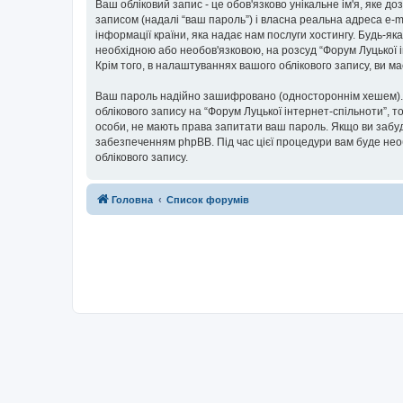
Ваш обліковий запис - це обов'язково унікальне ім'я, яке д
записом (надалі “ваш пароль”) і власна реальна адреса e-m
інформації країни, яка надає нам послуги хостингу. Будь-як
необхідною або необов'язковою, на розсуд “Форум Луцької і
Крім того, в налаштуваннях вашого облікового запису, ви 
Ваш пароль надійно зашифровано (одностороннім хешем). П
облікового запису на “Форум Луцької інтернет-спільноти”, то
особи, не мають права запитати ваш пароль. Якщо ви забуд
забезпеченням phpBB. Під час цієї процедури вам буде нео
облікового запису.
Головна
Список форумів