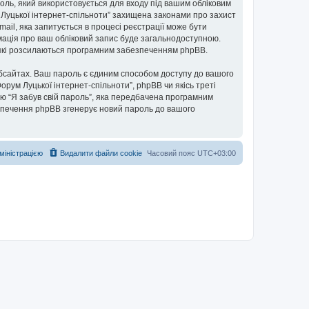
ароль, який використовується для входу під вашим обліковим
м Луцької інтернет-спільноти” захищена законами про захист
mail, яка запитується в процесі реєстрації може бути
рмація про ваш обліковий запис буде загальнодоступною.
, які розсилаються програмним забезпеченням phpBB.
бсайтах. Ваш пароль є єдиним способом доступу до вашого
Форум Луцької інтернет-спільноти”, phpBB чи якісь треті
ю “Я забув свій пароль”, яка передбачена програмним
езпечення phpBB згенерує новий пароль до вашого
дміністрацією
Видалити файли cookie
Часовий пояс
UTC+03:00