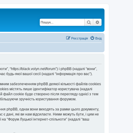
Пошук
Розширений по
Реєстрація
Вхід
”, “https://black.volyn.net/forum”) і phpBB (надалі “вони”,
с будь-якої вашої сесії (надалі “інформація про вас”).
мним забезпеченням phpBB деякої кількості файлів cookies
okies містять лише ідентифікатор користувача (надалі
ій файл cookie буде створено після перегляду однієї з тем
, збільшуючи зручність користування форумом.
ння phpBB, однак вони виходять за рамки цього документу,
 дані, які ви нам відсилаєте. Ними можуть бути, і цим не
ї на “Форум Луцької інтернет-спільноти” (надалі “ваш