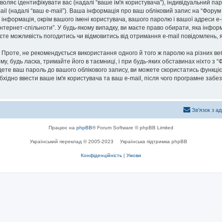
озволяє ідентифікувати вас (надалі “ваше ім'я користувача”), індивідуальний п
ail (надалі “ваш e-mail”). Ваша інформація про ваш обліковий запис на “Фору
а інформація, окрім вашого імені користувача, вашого паролю і вашої адреси e-
нтернет-спільноти”. У будь-якому випадку, ви маєте право обирати, яка інфо
маєте можливість погодитись чи відмовитись від отримання e-mail повідомлень
роте, не рекомендується використання одного й того ж паролю на різних ве
му, будь ласка, тримайте його в таємниці, і при будь-яких обставинах ніхто з “
ете ваш пароль до вашого облікового запису, ви можете скористатись функціє
бхідно ввести ваше ім'я користувача та ваш e-mail, після чого програмне заб
Зв'язок з а
Працює на
phpBB
® Forum Software © phpBB Limited
Український переклад © 2005-2023
Українська підтримка phpBB
Конфіденційність
|
Умови