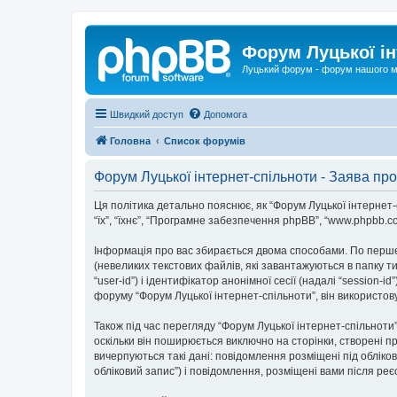
Форум Луцької ін
Луцький форум - форум нашого м
Швидкий доступ
Допомога
Головна
Список форумів
Форум Луцької інтернет-спільноти - Заява про
Ця політика детально пояснює, як “Форум Луцької інтернет-спі
“їх”, “їхнє”, “Програмне забезпечення phpBB”, “www.phpbb.c
Інформація про вас збирається двома способами. По перше
(невеликих текстових файлів, які завантажуються в папку 
“user-id”) і ідентифікатор анонімної сесії (надалі “sessio
форуму “Форум Луцької інтернет-спільноти”, він використов
Також під час перегляду “Форум Луцької інтернет-спільнот
оскільки він поширюється виключно на сторінки, створені п
вичерпуються такі дані: повідомлення розміщені під обліков
обліковий запис”) і повідомлення, розміщені вами після реєс