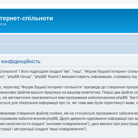
тернет-спільноти
іста
 конфіденційність
льноти” і його підрозділи (надалі “ми”, “наш”, “Форум Луцької інтернет-спільноти
om”, “phpBB Group”, “phpBB Teams”) використовують інформацію, отриману під ча
, перегляд “Форум Луцької інтернет-спільноти” призведе до створення програ
тимчасових файлів вашого браузера на вашому комп'ютері. Перші два файли co
n-id”), які автоматично присвоюються вам програмним забезпеченням phpBB. Трет
ується для зберігання інформації про те, які теми вже були переглянуті вами
и”можливе створення файлів cookies, які не стосуються програмного забезпече
рограмним забезпеченням phpBB. Друге джерело одержання інформації про вас є
им записом гостя (надалі “анонімні повідомлення”), дані вказані при реєстраці
трації і авторизації (надалі “ваші повідомлення”).