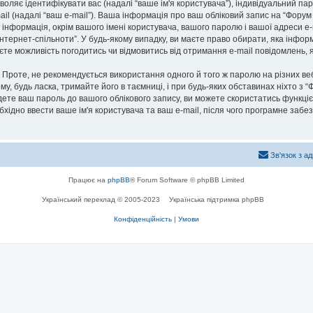
озволяє ідентифікувати вас (надалі “ваше ім'я користувача”), індивідуальний п
ail (надалі “ваш e-mail”). Ваша інформація про ваш обліковий запис на “Фору
а інформація, окрім вашого імені користувача, вашого паролю і вашої адреси e-
нтернет-спільноти”. У будь-якому випадку, ви маєте право обирати, яка інфо
маєте можливість погодитись чи відмовитись від отримання e-mail повідомлень
роте, не рекомендується використання одного й того ж паролю на різних ве
му, будь ласка, тримайте його в таємниці, і при будь-яких обставинах ніхто з “
ете ваш пароль до вашого облікового запису, ви можете скористатись функціє
бхідно ввести ваше ім'я користувача та ваш e-mail, після чого програмне заб
Зв'язок з а
Працює на
phpBB
® Forum Software © phpBB Limited
Український переклад © 2005-2023
Українська підтримка phpBB
Конфіденційність
|
Умови