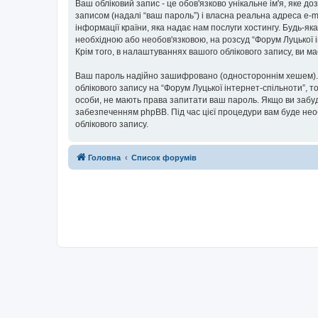
Ваш обліковий запис - це обов'язково унікальне ім'я, яке д
записом (надалі “ваш пароль”) і власна реальна адреса e-m
інформації країни, яка надає нам послуги хостингу. Будь-як
необхідною або необов'язковою, на розсуд “Форум Луцької і
Крім того, в налаштуваннях вашого облікового запису, ви 
Ваш пароль надійно зашифровано (одностороннім хешем). П
облікового запису на “Форум Луцької інтернет-спільноти”, то
особи, не мають права запитати ваш пароль. Якщо ви забуд
забезпеченням phpBB. Під час цієї процедури вам буде нео
облікового запису.
Головна
Список форумів