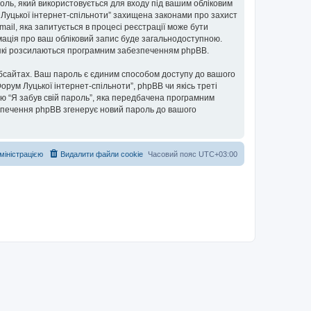
ароль, який використовується для входу під вашим обліковим
м Луцької інтернет-спільноти” захищена законами про захист
mail, яка запитується в процесі реєстрації може бути
рмація про ваш обліковий запис буде загальнодоступною.
, які розсилаються програмним забезпеченням phpBB.
бсайтах. Ваш пароль є єдиним способом доступу до вашого
Форум Луцької інтернет-спільноти”, phpBB чи якісь треті
ю “Я забув свій пароль”, яка передбачена програмним
езпечення phpBB згенерує новий пароль до вашого
дміністрацією
Видалити файли cookie
Часовий пояс
UTC+03:00