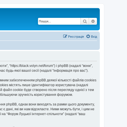
Пошук
Розширений по
Реєстрація
Вхід
”, “https://black.volyn.net/forum”) і phpBB (надалі “вони”,
с будь-якої вашої сесії (надалі “інформація про вас”).
мним забезпеченням phpBB деякої кількості файлів cookies
okies містять лише ідентифікатор користувача (надалі
ій файл cookie буде створено після перегляду однієї з тем
, збільшуючи зручність користування форумом.
ння phpBB, однак вони виходять за рамки цього документу,
 дані, які ви нам відсилаєте. Ними можуть бути, і цим не
ї на “Форум Луцької інтернет-спільноти” (надалі “ваш