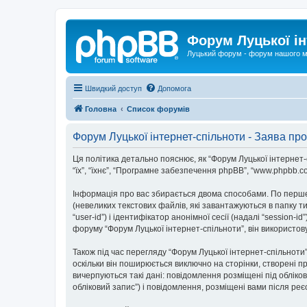
Форум Луцької ін
Луцький форум - форум нашого м
Швидкий доступ
Допомога
Головна
Список форумів
Форум Луцької інтернет-спільноти - Заява про
Ця політика детально пояснює, як “Форум Луцької інтернет-спі
“їх”, “їхнє”, “Програмне забезпечення phpBB”, “www.phpbb.c
Інформація про вас збирається двома способами. По перше
(невеликих текстових файлів, які завантажуються в папку 
“user-id”) і ідентифікатор анонімної сесії (надалі “sessio
форуму “Форум Луцької інтернет-спільноти”, він використов
Також під час перегляду “Форум Луцької інтернет-спільнот
оскільки він поширюється виключно на сторінки, створені п
вичерпуються такі дані: повідомлення розміщені під обліков
обліковий запис”) і повідомлення, розміщені вами після реєс