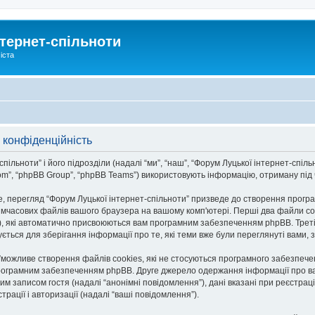
тернет-спільноти
іста
 конфіденційність
льноти” і його підрозділи (надалі “ми”, “наш”, “Форум Луцької інтернет-спільноти
om”, “phpBB Group”, “phpBB Teams”) використовують інформацію, отриману під ча
, перегляд “Форум Луцької інтернет-спільноти” призведе до створення програ
тимчасових файлів вашого браузера на вашому комп'ютері. Перші два файли co
n-id”), які автоматично присвоюються вам програмним забезпеченням phpBB. Трет
ується для зберігання інформації про те, які теми вже були переглянуті вами
и”можливе створення файлів cookies, які не стосуються програмного забезпече
рограмним забезпеченням phpBB. Друге джерело одержання інформації про вас є
им записом гостя (надалі “анонімні повідомлення”), дані вказані при реєстраці
трації і авторизації (надалі “ваші повідомлення”).