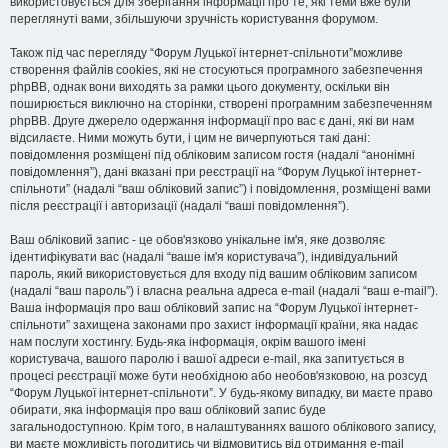
використовується для зберігання інформації про те, які теми вже були
переглянуті вами, збільшуючи зручність користування форумом.
Також під час перегляду “Форум Луцької інтернет-спільноти”можливе
створення файлів cookies, які не стосуються програмного забезпечення
phpBB, однак вони виходять за рамки цього документу, оскільки він
поширюється виключно на сторінки, створені програмним забезпеченням
phpBB. Друге джерело одержання інформації про вас є дані, які ви нам
відсилаєте. Ними можуть бути, і цим не вичерпуються такі дані:
повідомлення розміщені під обліковим записом гостя (надалі “анонімні
повідомлення”), дані вказані при реєстрації на “Форум Луцької інтернет-
спільноти” (надалі “ваш обліковий запис”) і повідомлення, розміщені вами
після реєстрації і авторизації (надалі “ваші повідомлення”).
Ваш обліковий запис - це обов'язково унікальне ім'я, яке дозволяє
ідентифікувати вас (надалі “ваше ім'я користувача”), індивідуальний
пароль, який використовується для входу під вашим обліковим записом
(надалі “ваш пароль”) і власна реальна адреса e-mail (надалі “ваш e-mail”).
Ваша інформація про ваш обліковий запис на “Форум Луцької інтернет-
спільноти” захищена законами про захист інформації країни, яка надає
нам послуги хостингу. Будь-яка інформація, окрім вашого імені
користувача, вашого паролю і вашої адреси e-mail, яка запитується в
процесі реєстрації може бути необхідною або необов'язковою, на розсуд
“Форум Луцької інтернет-спільноти”. У будь-якому випадку, ви маєте право
обирати, яка інформація про ваш обліковий запис буде
загальнодоступною. Крім того, в налаштуваннях вашого облікового запису,
ви маєте можливість погодитись чи відмовитись від отримання e-mail