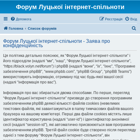
Форум Луцької інтернет-спільноти
Допомога
Реєстрація
Вхід
П
Головна
Список форумів
о
Форум Луцької інтернет-спільноти - Заява про
ш
конфіденційність
у
Ця політика детально пояснює, як “Форум Луцької інтернет-спільноти” і
к
його підрозділи (надалі “ми”, “наш”, “Форум Луцької інтернет-спільноти”,
“https://black.volyn.net/forum”) і phpBB (надалі “вони”, “їх”, “їхнє”, “Програмне
забезпечення phpBB”, “www.phpbb.com”, “phpBB Group”, “phpBB Teams”)
використовують інформацію, отриману під час будь-якої вашої сесії
(надалі “інформація про вас”).
Інформація про вас збирається двома способами. По перше, перегляд
“Форум Луцької інтернет-спільноти” призведе до створення програмним
забезпеченням phpBB деякої кількості файлів cookies (невеликих
текстових файлів, які завантажуються в папку тимчасових файлів вашого
браузера на вашому комп'ютері. Перші два файли cookies містять лише
ідентифікатор користувача (надалі “user-id”) і ідентифікатор анонімної
сесії (надалі “session-id”), які автоматично присвоюються вам програмним
забезпеченням phpBB. Третій файл cookie буде створено після перегляду
однієї з тем форуму “Форум Луцької інтернет-спільноти”, він