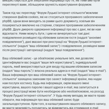
використовується для зберігання інформації про те, які теми вже були
переглянуті вами, збільшуючи зручність користування форумом.
Також під час перегляду “Форум Луцької інтернет-спільноти”можливе
створення файлів cookies, які не стосуються програмного забезпечення
phpBB, однак вони виходять за рамки цього документу, оскільки він
поширюється виключно на сторінки, створені програмним забезпеченням
phpBB. Друге джерело одержання інформації про вас є дані, які ви нам
відсилаєте. Ними можуть бути, і цим не вичерпуються такі дані:
повідомлення розміщені під обліковим записом гостя (надалі “анонімні
повідомлення”), дані вказані при реєстрації на “Форум Луцької інтернет-
спільноти” (надалі “ваш обліковий запис”) і повідомлення, розміщені вами
після реєстрації і авторизації (надалі “ваші повідомлення”).
Ваш обліковий запис - це обов'язково унікальне ім'я, яке дозволяє
ідентифікувати вас (надалі “ваше ім'я користувача”), індивідуальний
пароль, який використовується для входу під вашим обліковим записом
(надалі “ваш пароль”) і власна реальна адреса e-mail (надалі “ваш e-mail”).
Ваша інформація про ваш обліковий запис на “Форум Луцької інтернет-
спільноти” захищена законами про захист інформації країни, яка надає
нам послуги хостингу. Будь-яка інформація, окрім вашого імені
користувача, вашого паролю і вашої адреси e-mail, яка запитується в
процесі реєстрації може бути необхідною або необов'язковою, на розсуд
“Форум Луцької інтернет-спільноти”. У будь-якому випадку, ви маєте право
обирати, яка інформація про ваш обліковий запис буде
загальнодоступною. Крім того, в налаштуваннях вашого облікового запису,
ви маєте можливість погодитись чи відмовитись від отримання e-mail