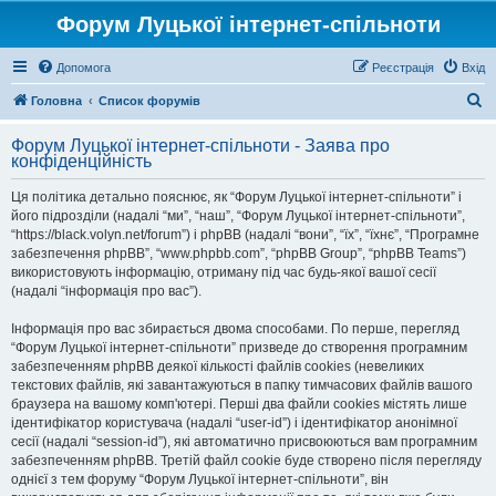
Форум Луцької інтернет-спільноти
Допомога
Реєстрація
Вхід
П
Головна
Список форумів
о
Форум Луцької інтернет-спільноти - Заява про
ш
конфіденційність
у
Ця політика детально пояснює, як “Форум Луцької інтернет-спільноти” і
к
його підрозділи (надалі “ми”, “наш”, “Форум Луцької інтернет-спільноти”,
“https://black.volyn.net/forum”) і phpBB (надалі “вони”, “їх”, “їхнє”, “Програмне
забезпечення phpBB”, “www.phpbb.com”, “phpBB Group”, “phpBB Teams”)
використовують інформацію, отриману під час будь-якої вашої сесії
(надалі “інформація про вас”).
Інформація про вас збирається двома способами. По перше, перегляд
“Форум Луцької інтернет-спільноти” призведе до створення програмним
забезпеченням phpBB деякої кількості файлів cookies (невеликих
текстових файлів, які завантажуються в папку тимчасових файлів вашого
браузера на вашому комп'ютері. Перші два файли cookies містять лише
ідентифікатор користувача (надалі “user-id”) і ідентифікатор анонімної
сесії (надалі “session-id”), які автоматично присвоюються вам програмним
забезпеченням phpBB. Третій файл cookie буде створено після перегляду
однієї з тем форуму “Форум Луцької інтернет-спільноти”, він