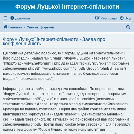
Форум Луцької інтернет-спільноти
Допомога
Реєстрація
Вхід
П
Головна
Список форумів
о
Форум Луцької інтернет-спільноти - Заява про
ш
конфіденційність
у
Ця політика детально пояснює, як “Форум Луцької інтернет-спільноти” і
к
його підрозділи (надалі “ми”, “наш”, “Форум Луцької інтернет-спільноти”,
“https://black.volyn.net/forum”) і phpBB (надалі “вони”, “їх”, “їхнє”, “Програмне
забезпечення phpBB”, “www.phpbb.com”, “phpBB Group”, “phpBB Teams”)
використовують інформацію, отриману під час будь-якої вашої сесії
(надалі “інформація про вас”).
Інформація про вас збирається двома способами. По перше, перегляд
“Форум Луцької інтернет-спільноти” призведе до створення програмним
забезпеченням phpBB деякої кількості файлів cookies (невеликих
текстових файлів, які завантажуються в папку тимчасових файлів вашого
браузера на вашому комп'ютері. Перші два файли cookies містять лише
ідентифікатор користувача (надалі “user-id”) і ідентифікатор анонімної
сесії (надалі “session-id”), які автоматично присвоюються вам програмним
забезпеченням phpBB. Третій файл cookie буде створено після перегляду
однієї з тем форуму “Форум Луцької інтернет-спільноти”, він