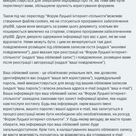
використовується для зберігання інформації про те, які теми вже були
переглянуті вами, збільшуючи зручність користування форумом.
Також під час перегляду “Форум Луцької інтернет-спільноти”можливе
створення файлів cookies, які не стосуються програмного забезпечення
phpBB, однак вони виходять за рамки цього документу, оскільки він
поширюється виключно на сторінки, створені програмним забезпеченням
phpBB. Друге джерело одержання інформації про вас є дані, які ви нам
відсилаєте. Ними можуть бути, і цим не вичерпуються такі дані:
повідомлення розміщені під обліковим записом гостя (надалі “анонімні
повідомлення”), дані вказані при реєстрації на “Форум Луцької інтернет-
спільноти” (надалі “ваш обліковий запис”) і повідомлення, розміщені вами
після реєстрації і авторизації (надалі “ваші повідомлення”).
Ваш обліковий запис - це обов'язково унікальне ім'я, яке дозволяє
ідентифікувати вас (надалі “ваше ім'я користувача”), індивідуальний
пароль, який використовується для входу під вашим обліковим записом
(надалі “ваш пароль”) і власна реальна адреса e-mail (надалі “ваш e-mail”).
Ваша інформація про ваш обліковий запис на “Форум Луцької інтернет-
спільноти” захищена законами про захист інформації країни, яка надає
нам послуги хостингу. Будь-яка інформація, окрім вашого імені
користувача, вашого паролю і вашої адреси e-mail, яка запитується в
процесі реєстрації може бути необхідною або необов'язковою, на розсуд
“Форум Луцької інтернет-спільноти”. У будь-якому випадку, ви маєте право
обирати, яка інформація про ваш обліковий запис буде
загальнодоступною. Крім того, в налаштуваннях вашого облікового запису,
ви маєте можливість погодитись чи відмовитись від отримання e-mail