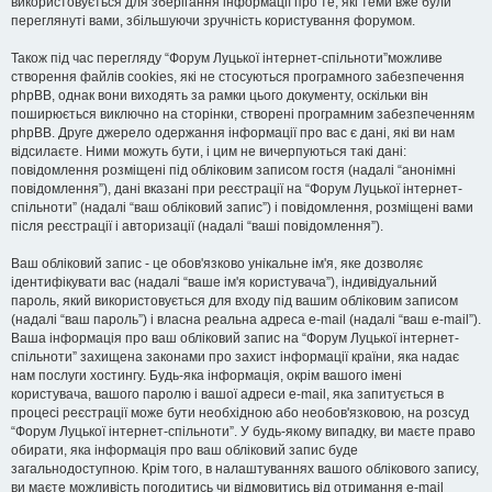
використовується для зберігання інформації про те, які теми вже були
переглянуті вами, збільшуючи зручність користування форумом.
Також під час перегляду “Форум Луцької інтернет-спільноти”можливе
створення файлів cookies, які не стосуються програмного забезпечення
phpBB, однак вони виходять за рамки цього документу, оскільки він
поширюється виключно на сторінки, створені програмним забезпеченням
phpBB. Друге джерело одержання інформації про вас є дані, які ви нам
відсилаєте. Ними можуть бути, і цим не вичерпуються такі дані:
повідомлення розміщені під обліковим записом гостя (надалі “анонімні
повідомлення”), дані вказані при реєстрації на “Форум Луцької інтернет-
спільноти” (надалі “ваш обліковий запис”) і повідомлення, розміщені вами
після реєстрації і авторизації (надалі “ваші повідомлення”).
Ваш обліковий запис - це обов'язково унікальне ім'я, яке дозволяє
ідентифікувати вас (надалі “ваше ім'я користувача”), індивідуальний
пароль, який використовується для входу під вашим обліковим записом
(надалі “ваш пароль”) і власна реальна адреса e-mail (надалі “ваш e-mail”).
Ваша інформація про ваш обліковий запис на “Форум Луцької інтернет-
спільноти” захищена законами про захист інформації країни, яка надає
нам послуги хостингу. Будь-яка інформація, окрім вашого імені
користувача, вашого паролю і вашої адреси e-mail, яка запитується в
процесі реєстрації може бути необхідною або необов'язковою, на розсуд
“Форум Луцької інтернет-спільноти”. У будь-якому випадку, ви маєте право
обирати, яка інформація про ваш обліковий запис буде
загальнодоступною. Крім того, в налаштуваннях вашого облікового запису,
ви маєте можливість погодитись чи відмовитись від отримання e-mail