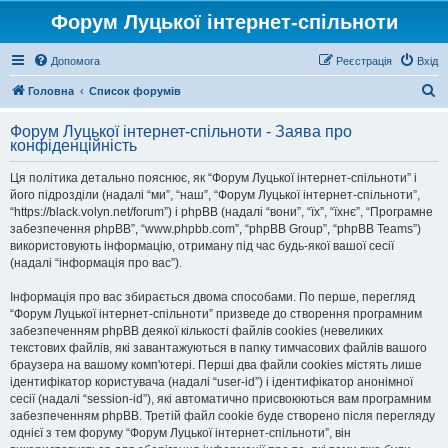
Форум Луцької інтернет-спільноти
Допомога
Реєстрація
Вхід
П
Головна
Список форумів
о
Форум Луцької інтернет-спільноти - Заява про
ш
конфіденційність
у
Ця політика детально пояснює, як “Форум Луцької інтернет-спільноти” і
к
його підрозділи (надалі “ми”, “наш”, “Форум Луцької інтернет-спільноти”,
“https://black.volyn.net/forum”) і phpBB (надалі “вони”, “їх”, “їхнє”, “Програмне
забезпечення phpBB”, “www.phpbb.com”, “phpBB Group”, “phpBB Teams”)
використовують інформацію, отриману під час будь-якої вашої сесії
(надалі “інформація про вас”).
Інформація про вас збирається двома способами. По перше, перегляд
“Форум Луцької інтернет-спільноти” призведе до створення програмним
забезпеченням phpBB деякої кількості файлів cookies (невеликих
текстових файлів, які завантажуються в папку тимчасових файлів вашого
браузера на вашому комп'ютері. Перші два файли cookies містять лише
ідентифікатор користувача (надалі “user-id”) і ідентифікатор анонімної
сесії (надалі “session-id”), які автоматично присвоюються вам програмним
забезпеченням phpBB. Третій файл cookie буде створено після перегляду
однієї з тем форуму “Форум Луцької інтернет-спільноти”, він