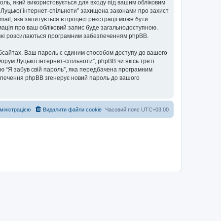
ароль, який використовується для входу під вашим обліковим
м Луцької інтернет-спільноти” захищена законами про захист
mail, яка запитується в процесі реєстрації може бути
рмація про ваш обліковий запис буде загальнодоступною.
, які розсилаються програмним забезпеченням phpBB.
бсайтах. Ваш пароль є єдиним способом доступу до вашого
Форум Луцької інтернет-спільноти”, phpBB чи якісь треті
ю “Я забув свій пароль”, яка передбачена програмним
езпечення phpBB згенерує новий пароль до вашого
дміністрацією
Видалити файли cookie
Часовий пояс
UTC+03:00