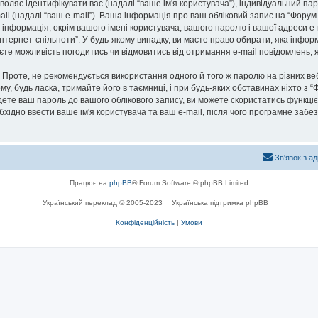
озволяє ідентифікувати вас (надалі “ваше ім'я користувача”), індивідуальний п
ail (надалі “ваш e-mail”). Ваша інформація про ваш обліковий запис на “Фору
а інформація, окрім вашого імені користувача, вашого паролю і вашої адреси e-
нтернет-спільноти”. У будь-якому випадку, ви маєте право обирати, яка інфо
маєте можливість погодитись чи відмовитись від отримання e-mail повідомлень
роте, не рекомендується використання одного й того ж паролю на різних ве
му, будь ласка, тримайте його в таємниці, і при будь-яких обставинах ніхто з “
ете ваш пароль до вашого облікового запису, ви можете скористатись функціє
бхідно ввести ваше ім'я користувача та ваш e-mail, після чого програмне заб
Зв'язок з а
Працює на
phpBB
® Forum Software © phpBB Limited
Український переклад © 2005-2023
Українська підтримка phpBB
Конфіденційність
|
Умови