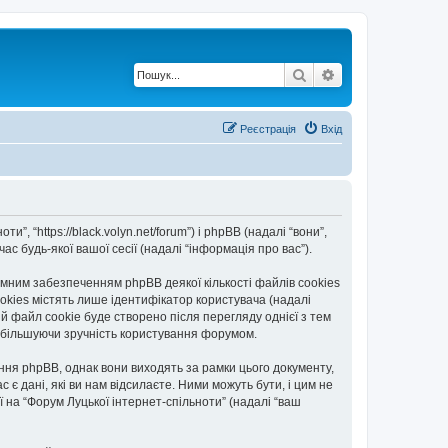
Пошук
Розширений по
Реєстрація
Вхід
”, “https://black.volyn.net/forum”) і phpBB (надалі “вони”,
с будь-якої вашої сесії (надалі “інформація про вас”).
мним забезпеченням phpBB деякої кількості файлів cookies
okies містять лише ідентифікатор користувача (надалі
ій файл cookie буде створено після перегляду однієї з тем
, збільшуючи зручність користування форумом.
ння phpBB, однак вони виходять за рамки цього документу,
 дані, які ви нам відсилаєте. Ними можуть бути, і цим не
ї на “Форум Луцької інтернет-спільноти” (надалі “ваш