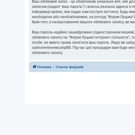
Ваш обліковий запис - це обов'язково унікальне ім'я, яке д
записом (надалі “ваш пароль”) і власна реальна адреса e-m
інформації країни, яка надає нам послуги хостингу. Будь-як
необхідною або необов'язковою, на розсуд “Форум Луцької і
Крім того, в налаштуваннях вашого облікового запису, ви 
Ваш пароль надійно зашифровано (одностороннім хешем). П
облікового запису на “Форум Луцької інтернет-спільноти”, то
особи, не мають права запитати ваш пароль. Якщо ви забуд
забезпеченням phpBB. Під час цієї процедури вам буде нео
облікового запису.
Головна
Список форумів