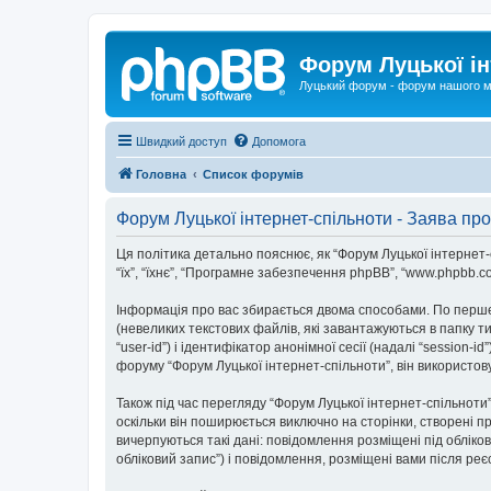
Форум Луцької ін
Луцький форум - форум нашого м
Швидкий доступ
Допомога
Головна
Список форумів
Форум Луцької інтернет-спільноти - Заява про
Ця політика детально пояснює, як “Форум Луцької інтернет-спі
“їх”, “їхнє”, “Програмне забезпечення phpBB”, “www.phpbb.c
Інформація про вас збирається двома способами. По перше
(невеликих текстових файлів, які завантажуються в папку 
“user-id”) і ідентифікатор анонімної сесії (надалі “sessio
форуму “Форум Луцької інтернет-спільноти”, він використов
Також під час перегляду “Форум Луцької інтернет-спільнот
оскільки він поширюється виключно на сторінки, створені п
вичерпуються такі дані: повідомлення розміщені під обліков
обліковий запис”) і повідомлення, розміщені вами після реєс