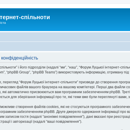
тернет-спільноти
іста
 конфіденційність
льноти” і його підрозділи (надалі “ми”, “наш”, “Форум Луцької інтернет-спільноти
om”, “phpBB Group”, “phpBB Teams”) використовують інформацію, отриману під ча
, перегляд “Форум Луцької інтернет-спільноти” призведе до створення програ
тимчасових файлів вашого браузера на вашому комп'ютері. Перші два файли co
n-id”), які автоматично присвоюються вам програмним забезпеченням phpBB. Трет
ується для зберігання інформації про те, які теми вже були переглянуті вами
и”можливе створення файлів cookies, які не стосуються програмного забезпече
рограмним забезпеченням phpBB. Друге джерело одержання інформації про вас є
им записом гостя (надалі “анонімні повідомлення”), дані вказані при реєстраці
трації і авторизації (надалі “ваші повідомлення”).