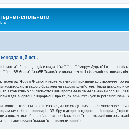
тернет-спільноти
іста
 конфіденційність
льноти” і його підрозділи (надалі “ми”, “наш”, “Форум Луцької інтернет-спільноти
om”, “phpBB Group”, “phpBB Teams”) використовують інформацію, отриману під ча
, перегляд “Форум Луцької інтернет-спільноти” призведе до створення програ
тимчасових файлів вашого браузера на вашому комп'ютері. Перші два файли co
n-id”), які автоматично присвоюються вам програмним забезпеченням phpBB. Трет
ується для зберігання інформації про те, які теми вже були переглянуті вами
и”можливе створення файлів cookies, які не стосуються програмного забезпече
рограмним забезпеченням phpBB. Друге джерело одержання інформації про вас є
им записом гостя (надалі “анонімні повідомлення”), дані вказані при реєстраці
трації і авторизації (надалі “ваші повідомлення”).