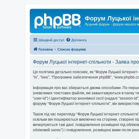
Форум Луцької ін
Луцький форум - форум нашого м
Швидкий доступ
Допомога
Головна
Список форумів
Форум Луцької інтернет-спільноти - Заява про
Ця політика детально пояснює, як “Форум Луцької інтернет-спі
“їх”, “їхнє”, “Програмне забезпечення phpBB”, “www.phpbb.c
Інформація про вас збирається двома способами. По перше
(невеликих текстових файлів, які завантажуються в папку 
“user-id”) і ідентифікатор анонімної сесії (надалі “sessio
форуму “Форум Луцької інтернет-спільноти”, він використов
Також під час перегляду “Форум Луцької інтернет-спільнот
оскільки він поширюється виключно на сторінки, створені п
вичерпуються такі дані: повідомлення розміщені під обліков
обліковий запис”) і повідомлення, розміщені вами після реєс