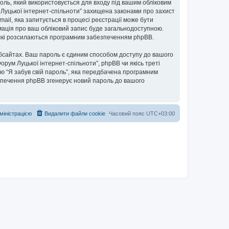
ароль, який використовується для входу під вашим обліковим
м Луцької інтернет-спільноти” захищена законами про захист
mail, яка запитується в процесі реєстрації може бути
рмація про ваш обліковий запис буде загальнодоступною.
, які розсилаються програмним забезпеченням phpBB.
бсайтах. Ваш пароль є єдиним способом доступу до вашого
Форум Луцької інтернет-спільноти”, phpBB чи якісь треті
ю “Я забув свій пароль”, яка передбачена програмним
езпечення phpBB згенерує новий пароль до вашого
дміністрацією
Видалити файли cookie
Часовий пояс
UTC+03:00