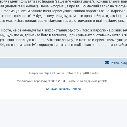
озволяє ідентифікувати вас (надалі “ваше ім'я користувача”), індивідуальний п
ail (надалі “ваш e-mail”). Ваша інформація про ваш обліковий запис на “Фору
а інформація, окрім вашого імені користувача, вашого паролю і вашої адреси e-
нтернет-спільноти”. У будь-якому випадку, ви маєте право обирати, яка інфо
маєте можливість погодитись чи відмовитись від отримання e-mail повідомлень
роте, не рекомендується використання одного й того ж паролю на різних ве
му, будь ласка, тримайте його в таємниці, і при будь-яких обставинах ніхто з “
ете ваш пароль до вашого облікового запису, ви можете скористатись функціє
бхідно ввести ваше ім'я користувача та ваш e-mail, після чого програмне заб
Зв'язок з а
Працює на
phpBB
® Forum Software © phpBB Limited
Український переклад © 2005-2023
Українська підтримка phpBB
Конфіденційність
|
Умови