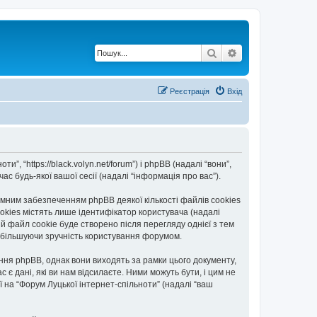
Пошук
Розширений по
Реєстрація
Вхід
”, “https://black.volyn.net/forum”) і phpBB (надалі “вони”,
с будь-якої вашої сесії (надалі “інформація про вас”).
мним забезпеченням phpBB деякої кількості файлів cookies
okies містять лише ідентифікатор користувача (надалі
ій файл cookie буде створено після перегляду однієї з тем
, збільшуючи зручність користування форумом.
ння phpBB, однак вони виходять за рамки цього документу,
 дані, які ви нам відсилаєте. Ними можуть бути, і цим не
ї на “Форум Луцької інтернет-спільноти” (надалі “ваш