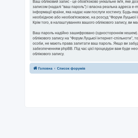
Ваш обліковий запис - це обов'язково унікальне ім'я, яке д
записом (надалі “ваш пароль”) і власна реальна адреса e-m
інформації країни, яка надає нам послуги хостингу. Будь-як
необхідною або необов'язковою, на розсуд “Форум Луцької і
Крім того, в налаштуваннях вашого облікового запису, ви 
Ваш пароль надійно зашифровано (одностороннім хешем). П
облікового запису на “Форум Луцької інтернет-спільноти”, то
особи, не мають права запитати ваш пароль. Якщо ви забуд
забезпеченням phpBB. Під час цієї процедури вам буде нео
облікового запису.
Головна
Список форумів