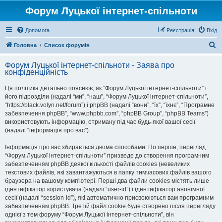
Форум Луцької інтернет-спільноти
Допомога
Реєстрація
Вхід
П
Головна
Список форумів
о
Форум Луцької інтернет-спільноти - Заява про
ш
конфіденційність
у
Ця політика детально пояснює, як “Форум Луцької інтернет-спільноти” і
к
його підрозділи (надалі “ми”, “наш”, “Форум Луцької інтернет-спільноти”,
“https://black.volyn.net/forum”) і phpBB (надалі “вони”, “їх”, “їхнє”, “Програмне
забезпечення phpBB”, “www.phpbb.com”, “phpBB Group”, “phpBB Teams”)
використовують інформацію, отриману під час будь-якої вашої сесії
(надалі “інформація про вас”).
Інформація про вас збирається двома способами. По перше, перегляд
“Форум Луцької інтернет-спільноти” призведе до створення програмним
забезпеченням phpBB деякої кількості файлів cookies (невеликих
текстових файлів, які завантажуються в папку тимчасових файлів вашого
браузера на вашому комп'ютері. Перші два файли cookies містять лише
ідентифікатор користувача (надалі “user-id”) і ідентифікатор анонімної
сесії (надалі “session-id”), які автоматично присвоюються вам програмним
забезпеченням phpBB. Третій файл cookie буде створено після перегляду
однієї з тем форуму “Форум Луцької інтернет-спільноти”, він