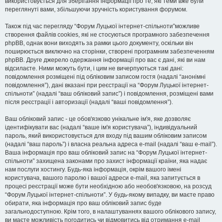
використовується для зберігання інформації про те, які теми вже були
переглянуті вами, збільшуючи зручність користування форумом.
Також під час перегляду “Форум Луцької інтернет-спільноти”можливе
створення файлів cookies, які не стосуються програмного забезпечення
phpBB, однак вони виходять за рамки цього документу, оскільки він
поширюється виключно на сторінки, створені програмним забезпеченням
phpBB. Друге джерело одержання інформації про вас є дані, які ви нам
відсилаєте. Ними можуть бути, і цим не вичерпуються такі дані:
повідомлення розміщені під обліковим записом гостя (надалі “анонімні
повідомлення”), дані вказані при реєстрації на “Форум Луцької інтернет-
спільноти” (надалі “ваш обліковий запис”) і повідомлення, розміщені вами
після реєстрації і авторизації (надалі “ваші повідомлення”).
Ваш обліковий запис - це обов'язково унікальне ім'я, яке дозволяє
ідентифікувати вас (надалі “ваше ім'я користувача”), індивідуальний
пароль, який використовується для входу під вашим обліковим записом
(надалі “ваш пароль”) і власна реальна адреса e-mail (надалі “ваш e-mail”).
Ваша інформація про ваш обліковий запис на “Форум Луцької інтернет-
спільноти” захищена законами про захист інформації країни, яка надає
нам послуги хостингу. Будь-яка інформація, окрім вашого імені
користувача, вашого паролю і вашої адреси e-mail, яка запитується в
процесі реєстрації може бути необхідною або необов'язковою, на розсуд
“Форум Луцької інтернет-спільноти”. У будь-якому випадку, ви маєте право
обирати, яка інформація про ваш обліковий запис буде
загальнодоступною. Крім того, в налаштуваннях вашого облікового запису,
ви маєте можливість погодитись чи відмовитись від отримання e-mail