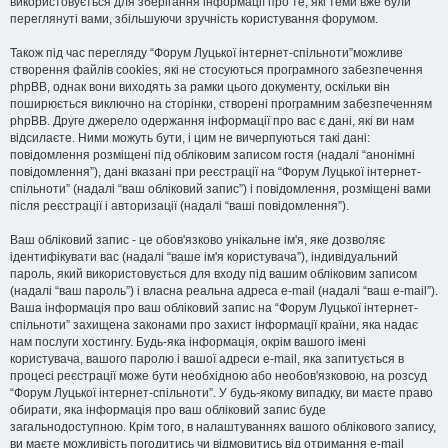
використовується для зберігання інформації про те, які теми вже були
переглянуті вами, збільшуючи зручність користування форумом.
Також під час перегляду “Форум Луцької інтернет-спільноти”можливе
створення файлів cookies, які не стосуються програмного забезпечення
phpBB, однак вони виходять за рамки цього документу, оскільки він
поширюється виключно на сторінки, створені програмним забезпеченням
phpBB. Друге джерело одержання інформації про вас є дані, які ви нам
відсилаєте. Ними можуть бути, і цим не вичерпуються такі дані:
повідомлення розміщені під обліковим записом гостя (надалі “анонімні
повідомлення”), дані вказані при реєстрації на “Форум Луцької інтернет-
спільноти” (надалі “ваш обліковий запис”) і повідомлення, розміщені вами
після реєстрації і авторизації (надалі “ваші повідомлення”).
Ваш обліковий запис - це обов'язково унікальне ім'я, яке дозволяє
ідентифікувати вас (надалі “ваше ім'я користувача”), індивідуальний
пароль, який використовується для входу під вашим обліковим записом
(надалі “ваш пароль”) і власна реальна адреса e-mail (надалі “ваш e-mail”).
Ваша інформація про ваш обліковий запис на “Форум Луцької інтернет-
спільноти” захищена законами про захист інформації країни, яка надає
нам послуги хостингу. Будь-яка інформація, окрім вашого імені
користувача, вашого паролю і вашої адреси e-mail, яка запитується в
процесі реєстрації може бути необхідною або необов'язковою, на розсуд
“Форум Луцької інтернет-спільноти”. У будь-якому випадку, ви маєте право
обирати, яка інформація про ваш обліковий запис буде
загальнодоступною. Крім того, в налаштуваннях вашого облікового запису,
ви маєте можливість погодитись чи відмовитись від отримання e-mail