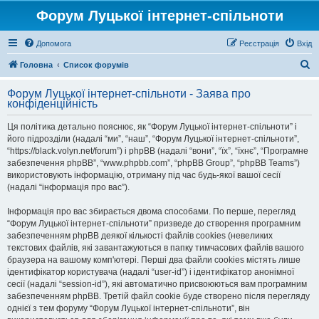
Форум Луцької інтернет-спільноти
Допомога
Реєстрація
Вхід
П
Головна
Список форумів
о
Форум Луцької інтернет-спільноти - Заява про
ш
конфіденційність
у
Ця політика детально пояснює, як “Форум Луцької інтернет-спільноти” і
к
його підрозділи (надалі “ми”, “наш”, “Форум Луцької інтернет-спільноти”,
“https://black.volyn.net/forum”) і phpBB (надалі “вони”, “їх”, “їхнє”, “Програмне
забезпечення phpBB”, “www.phpbb.com”, “phpBB Group”, “phpBB Teams”)
використовують інформацію, отриману під час будь-якої вашої сесії
(надалі “інформація про вас”).
Інформація про вас збирається двома способами. По перше, перегляд
“Форум Луцької інтернет-спільноти” призведе до створення програмним
забезпеченням phpBB деякої кількості файлів cookies (невеликих
текстових файлів, які завантажуються в папку тимчасових файлів вашого
браузера на вашому комп'ютері. Перші два файли cookies містять лише
ідентифікатор користувача (надалі “user-id”) і ідентифікатор анонімної
сесії (надалі “session-id”), які автоматично присвоюються вам програмним
забезпеченням phpBB. Третій файл cookie буде створено після перегляду
однієї з тем форуму “Форум Луцької інтернет-спільноти”, він