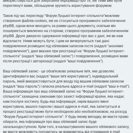
використовується для зберігання інформації про те, які теми вже були
переглянуті вами, збільшуючи зручність користування форумом.
Також під час перегляду “Форум Луцької інтернет-спільноти”можливе
створення файлів cookies, які не стосуються програмного забезпечення
phpBB, однак вони виходять за рамки цього документу, оскільки він
поширюється виключно на сторінки, створені програмним забезпеченням
phpBB. Друге джерело одержання інформації про вас є дані, які ви нам
відсилаєте. Ними можуть бути, і цим не вичерпуються такі дані:
повідомлення розміщені під обліковим записом гостя (надалі “анонімні
повідомлення”), дані вказані при реєстрації на “Форум Луцької інтернет-
спільноти” (надалі “ваш обліковий запис”) і повідомлення, розміщені вами
після реєстрації і авторизації (надалі “ваші повідомлення”).
Ваш обліковий запис - це обов'язково унікальне ім'я, яке дозволяє
ідентифікувати вас (надалі “ваше ім'я користувача”), індивідуальний
пароль, який використовується для входу під вашим обліковим записом
(надалі “ваш пароль”) і власна реальна адреса e-mail (надалі “ваш e-mail”).
Ваша інформація про ваш обліковий запис на “Форум Луцької інтернет-
спільноти” захищена законами про захист інформації країни, яка надає
нам послуги хостингу. Будь-яка інформація, окрім вашого імені
користувача, вашого паролю і вашої адреси e-mail, яка запитується в
процесі реєстрації може бути необхідною або необов'язковою, на розсуд
“Форум Луцької інтернет-спільноти”. У будь-якому випадку, ви маєте право
обирати, яка інформація про ваш обліковий запис буде
загальнодоступною. Крім того, в налаштуваннях вашого облікового запису,
ви маєте можливість погодитись чи відмовитись від отримання e-mail