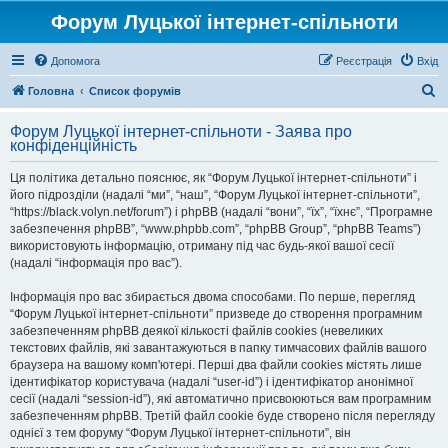
Форум Луцької інтернет-спільноти
Допомога
Реєстрація
Вхід
П
Головна
Список форумів
о
Форум Луцької інтернет-спільноти - Заява про
ш
конфіденційність
у
Ця політика детально пояснює, як “Форум Луцької інтернет-спільноти” і
к
його підрозділи (надалі “ми”, “наш”, “Форум Луцької інтернет-спільноти”,
“https://black.volyn.net/forum”) і phpBB (надалі “вони”, “їх”, “їхнє”, “Програмне
забезпечення phpBB”, “www.phpbb.com”, “phpBB Group”, “phpBB Teams”)
використовують інформацію, отриману під час будь-якої вашої сесії
(надалі “інформація про вас”).
Інформація про вас збирається двома способами. По перше, перегляд
“Форум Луцької інтернет-спільноти” призведе до створення програмним
забезпеченням phpBB деякої кількості файлів cookies (невеликих
текстових файлів, які завантажуються в папку тимчасових файлів вашого
браузера на вашому комп'ютері. Перші два файли cookies містять лише
ідентифікатор користувача (надалі “user-id”) і ідентифікатор анонімної
сесії (надалі “session-id”), які автоматично присвоюються вам програмним
забезпеченням phpBB. Третій файл cookie буде створено після перегляду
однієї з тем форуму “Форум Луцької інтернет-спільноти”, він