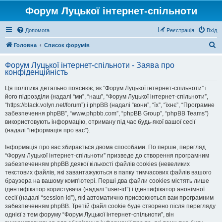
Форум Луцької інтернет-спільноти
Допомога
Реєстрація
Вхід
П
Головна
Список форумів
о
Форум Луцької інтернет-спільноти - Заява про
ш
конфіденційність
у
Ця політика детально пояснює, як “Форум Луцької інтернет-спільноти” і
к
його підрозділи (надалі “ми”, “наш”, “Форум Луцької інтернет-спільноти”,
“https://black.volyn.net/forum”) і phpBB (надалі “вони”, “їх”, “їхнє”, “Програмне
забезпечення phpBB”, “www.phpbb.com”, “phpBB Group”, “phpBB Teams”)
використовують інформацію, отриману під час будь-якої вашої сесії
(надалі “інформація про вас”).
Інформація про вас збирається двома способами. По перше, перегляд
“Форум Луцької інтернет-спільноти” призведе до створення програмним
забезпеченням phpBB деякої кількості файлів cookies (невеликих
текстових файлів, які завантажуються в папку тимчасових файлів вашого
браузера на вашому комп'ютері. Перші два файли cookies містять лише
ідентифікатор користувача (надалі “user-id”) і ідентифікатор анонімної
сесії (надалі “session-id”), які автоматично присвоюються вам програмним
забезпеченням phpBB. Третій файл cookie буде створено після перегляду
однієї з тем форуму “Форум Луцької інтернет-спільноти”, він