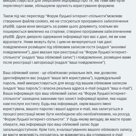
використовується для зберігання інформації про те, які теми вже були
переглянуті вами, збільшуючи зручність користування форумом.
Також під час перегляду “Форум Луцької інтернет-спільноти”можливе
створення файлів cookies, які не стосуються програмного забезпечення
phpBB, однак вони виходять за рамки цього документу, оскільки він
поширюється виключно на сторінки, створені програмним забезпеченням
phpBB. Друге джерело одержання інформації про вас є дані, які ви нам
відсилаєте. Ними можуть бути, і цим не вичерпуються такі дані:
повідомлення розміщені під обліковим записом гостя (надалі “анонімні
повідомлення”), дані вказані при реєстрації на “Форум Луцької інтернет-
спільноти” (надалі “ваш обліковий запис”) і повідомлення, розміщені вами
після реєстрації і авторизації (надалі “ваші повідомлення”).
Ваш обліковий запис - це обов'язково унікальне ім'я, яке дозволяє
ідентифікувати вас (надалі “ваше ім'я користувача”), індивідуальний
пароль, який використовується для входу під вашим обліковим записом
(надалі “ваш пароль”) і власна реальна адреса e-mail (надалі “ваш e-mail”).
Ваша інформація про ваш обліковий запис на “Форум Луцької інтернет-
спільноти” захищена законами про захист інформації країни, яка надає
нам послуги хостингу. Будь-яка інформація, окрім вашого імені
користувача, вашого паролю і вашої адреси e-mail, яка запитується в
процесі реєстрації може бути необхідною або необов'язковою, на розсуд
“Форум Луцької інтернет-спільноти”. У будь-якому випадку, ви маєте право
обирати, яка інформація про ваш обліковий запис буде
загальнодоступною. Крім того, в налаштуваннях вашого облікового запису,
ви маєте можливість погодитись чи відмовитись від отримання e-mail