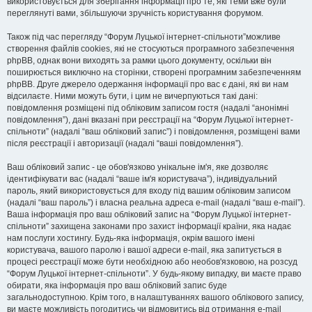
використовується для зберігання інформації про те, які теми вже були
переглянуті вами, збільшуючи зручність користування форумом.
Також під час перегляду “Форум Луцької інтернет-спільноти”можливе
створення файлів cookies, які не стосуються програмного забезпечення
phpBB, однак вони виходять за рамки цього документу, оскільки він
поширюється виключно на сторінки, створені програмним забезпеченням
phpBB. Друге джерело одержання інформації про вас є дані, які ви нам
відсилаєте. Ними можуть бути, і цим не вичерпуються такі дані:
повідомлення розміщені під обліковим записом гостя (надалі “анонімні
повідомлення”), дані вказані при реєстрації на “Форум Луцької інтернет-
спільноти” (надалі “ваш обліковий запис”) і повідомлення, розміщені вами
після реєстрації і авторизації (надалі “ваші повідомлення”).
Ваш обліковий запис - це обов'язково унікальне ім'я, яке дозволяє
ідентифікувати вас (надалі “ваше ім'я користувача”), індивідуальний
пароль, який використовується для входу під вашим обліковим записом
(надалі “ваш пароль”) і власна реальна адреса e-mail (надалі “ваш e-mail”).
Ваша інформація про ваш обліковий запис на “Форум Луцької інтернет-
спільноти” захищена законами про захист інформації країни, яка надає
нам послуги хостингу. Будь-яка інформація, окрім вашого імені
користувача, вашого паролю і вашої адреси e-mail, яка запитується в
процесі реєстрації може бути необхідною або необов'язковою, на розсуд
“Форум Луцької інтернет-спільноти”. У будь-якому випадку, ви маєте право
обирати, яка інформація про ваш обліковий запис буде
загальнодоступною. Крім того, в налаштуваннях вашого облікового запису,
ви маєте можливість погодитись чи відмовитись від отримання e-mail