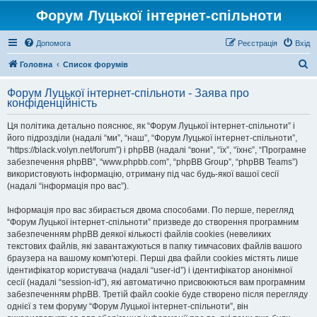
Форум Луцької інтернет-спільноти
Допомога
Реєстрація
Вхід
П
Головна
Список форумів
о
Форум Луцької інтернет-спільноти - Заява про
ш
конфіденційність
у
Ця політика детально пояснює, як “Форум Луцької інтернет-спільноти” і
к
його підрозділи (надалі “ми”, “наш”, “Форум Луцької інтернет-спільноти”,
“https://black.volyn.net/forum”) і phpBB (надалі “вони”, “їх”, “їхнє”, “Програмне
забезпечення phpBB”, “www.phpbb.com”, “phpBB Group”, “phpBB Teams”)
використовують інформацію, отриману під час будь-якої вашої сесії
(надалі “інформація про вас”).
Інформація про вас збирається двома способами. По перше, перегляд
“Форум Луцької інтернет-спільноти” призведе до створення програмним
забезпеченням phpBB деякої кількості файлів cookies (невеликих
текстових файлів, які завантажуються в папку тимчасових файлів вашого
браузера на вашому комп'ютері. Перші два файли cookies містять лише
ідентифікатор користувача (надалі “user-id”) і ідентифікатор анонімної
сесії (надалі “session-id”), які автоматично присвоюються вам програмним
забезпеченням phpBB. Третій файл cookie буде створено після перегляду
однієї з тем форуму “Форум Луцької інтернет-спільноти”, він