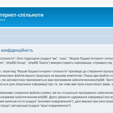
тернет-спільноти
іста
 конфіденційність
льноти” і його підрозділи (надалі “ми”, “наш”, “Форум Луцької інтернет-спільноти
om”, “phpBB Group”, “phpBB Teams”) використовують інформацію, отриману під ча
, перегляд “Форум Луцької інтернет-спільноти” призведе до створення програ
тимчасових файлів вашого браузера на вашому комп'ютері. Перші два файли co
n-id”), які автоматично присвоюються вам програмним забезпеченням phpBB. Трет
ується для зберігання інформації про те, які теми вже були переглянуті вами
и”можливе створення файлів cookies, які не стосуються програмного забезпече
рограмним забезпеченням phpBB. Друге джерело одержання інформації про вас є
им записом гостя (надалі “анонімні повідомлення”), дані вказані при реєстраці
трації і авторизації (надалі “ваші повідомлення”).