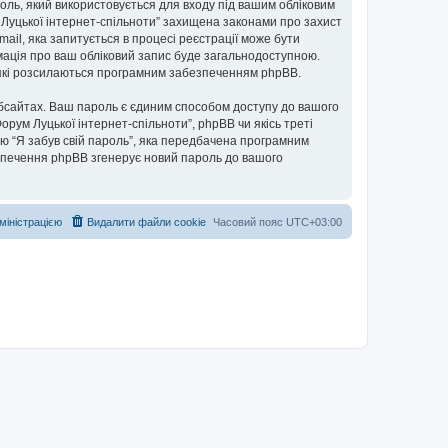
ароль, який використовується для входу під вашим обліковим
м Луцької інтернет-спільноти” захищена законами про захист
mail, яка запитується в процесі реєстрації може бути
рмація про ваш обліковий запис буде загальнодоступною.
, які розсилаються програмним забезпеченням phpBB.
бсайтах. Ваш пароль є єдиним способом доступу до вашого
Форум Луцької інтернет-спільноти”, phpBB чи якісь треті
ю “Я забув свій пароль”, яка передбачена програмним
езпечення phpBB згенерує новий пароль до вашого
дміністрацією
Видалити файли cookie
Часовий пояс
UTC+03:00