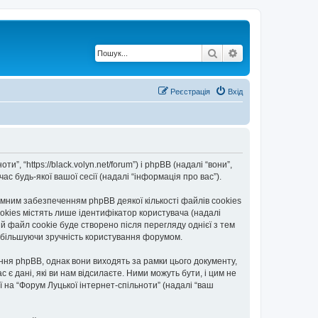
Пошук
Розширений по
Реєстрація
Вхід
”, “https://black.volyn.net/forum”) і phpBB (надалі “вони”,
с будь-якої вашої сесії (надалі “інформація про вас”).
мним забезпеченням phpBB деякої кількості файлів cookies
okies містять лише ідентифікатор користувача (надалі
ій файл cookie буде створено після перегляду однієї з тем
, збільшуючи зручність користування форумом.
ння phpBB, однак вони виходять за рамки цього документу,
 дані, які ви нам відсилаєте. Ними можуть бути, і цим не
ї на “Форум Луцької інтернет-спільноти” (надалі “ваш