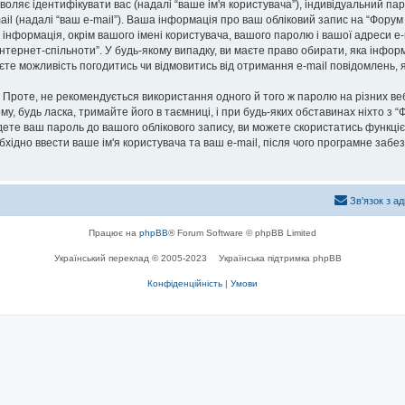
озволяє ідентифікувати вас (надалі “ваше ім'я користувача”), індивідуальний п
ail (надалі “ваш e-mail”). Ваша інформація про ваш обліковий запис на “Фору
а інформація, окрім вашого імені користувача, вашого паролю і вашої адреси e-
нтернет-спільноти”. У будь-якому випадку, ви маєте право обирати, яка інфо
маєте можливість погодитись чи відмовитись від отримання e-mail повідомлень
роте, не рекомендується використання одного й того ж паролю на різних ве
му, будь ласка, тримайте його в таємниці, і при будь-яких обставинах ніхто з “
ете ваш пароль до вашого облікового запису, ви можете скористатись функціє
бхідно ввести ваше ім'я користувача та ваш e-mail, після чого програмне заб
Зв'язок з а
Працює на
phpBB
® Forum Software © phpBB Limited
Український переклад © 2005-2023
Українська підтримка phpBB
Конфіденційність
|
Умови