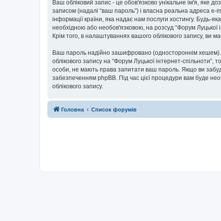
Ваш обліковий запис - це обов'язково унікальне ім'я, яке д
записом (надалі “ваш пароль”) і власна реальна адреса e-m
інформації країни, яка надає нам послуги хостингу. Будь-як
необхідною або необов'язковою, на розсуд “Форум Луцької і
Крім того, в налаштуваннях вашого облікового запису, ви 
Ваш пароль надійно зашифровано (одностороннім хешем). П
облікового запису на “Форум Луцької інтернет-спільноти”, то
особи, не мають права запитати ваш пароль. Якщо ви забуд
забезпеченням phpBB. Під час цієї процедури вам буде нео
облікового запису.
Головна
Список форумів