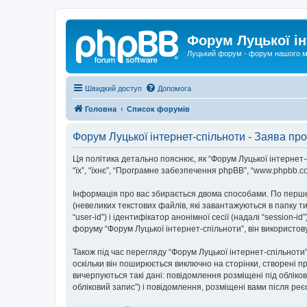
Форум Луцької ін
Луцький форум - форум нашого м
Швидкий доступ
Допомога
Головна
Список форумів
Форум Луцької інтернет-спільноти - Заява про
Ця політика детально пояснює, як “Форум Луцької інтернет-спі
“їх”, “їхнє”, “Програмне забезпечення phpBB”, “www.phpbb.c
Інформація про вас збирається двома способами. По перше
(невеликих текстових файлів, які завантажуються в папку 
“user-id”) і ідентифікатор анонімної сесії (надалі “sessio
форуму “Форум Луцької інтернет-спільноти”, він використов
Також під час перегляду “Форум Луцької інтернет-спільнот
оскільки він поширюється виключно на сторінки, створені п
вичерпуються такі дані: повідомлення розміщені під обліков
обліковий запис”) і повідомлення, розміщені вами після реєс