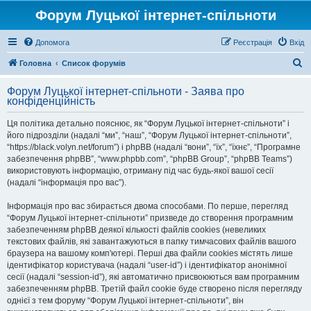
Форум Луцької інтернет-спільноти
Допомога
Реєстрація
Вхід
П
Головна
Список форумів
о
Форум Луцької інтернет-спільноти - Заява про
ш
конфіденційність
у
Ця політика детально пояснює, як “Форум Луцької інтернет-спільноти” і
к
його підрозділи (надалі “ми”, “наш”, “Форум Луцької інтернет-спільноти”,
“https://black.volyn.net/forum”) і phpBB (надалі “вони”, “їх”, “їхнє”, “Програмне
забезпечення phpBB”, “www.phpbb.com”, “phpBB Group”, “phpBB Teams”)
використовують інформацію, отриману під час будь-якої вашої сесії
(надалі “інформація про вас”).
Інформація про вас збирається двома способами. По перше, перегляд
“Форум Луцької інтернет-спільноти” призведе до створення програмним
забезпеченням phpBB деякої кількості файлів cookies (невеликих
текстових файлів, які завантажуються в папку тимчасових файлів вашого
браузера на вашому комп'ютері. Перші два файли cookies містять лише
ідентифікатор користувача (надалі “user-id”) і ідентифікатор анонімної
сесії (надалі “session-id”), які автоматично присвоюються вам програмним
забезпеченням phpBB. Третій файл cookie буде створено після перегляду
однієї з тем форуму “Форум Луцької інтернет-спільноти”, він