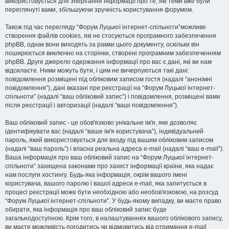
використовується для зберігання інформації про те, які теми вже були
переглянуті вами, збільшуючи зручність користування форумом.
Також під час перегляду “Форум Луцької інтернет-спільноти”можливе
створення файлів cookies, які не стосуються програмного забезпечення
phpBB, однак вони виходять за рамки цього документу, оскільки він
поширюється виключно на сторінки, створені програмним забезпеченням
phpBB. Друге джерело одержання інформації про вас є дані, які ви нам
відсилаєте. Ними можуть бути, і цим не вичерпуються такі дані:
повідомлення розміщені під обліковим записом гостя (надалі “анонімні
повідомлення”), дані вказані при реєстрації на “Форум Луцької інтернет-
спільноти” (надалі “ваш обліковий запис”) і повідомлення, розміщені вами
після реєстрації і авторизації (надалі “ваші повідомлення”).
Ваш обліковий запис - це обов'язково унікальне ім'я, яке дозволяє
ідентифікувати вас (надалі “ваше ім'я користувача”), індивідуальний
пароль, який використовується для входу під вашим обліковим записом
(надалі “ваш пароль”) і власна реальна адреса e-mail (надалі “ваш e-mail”).
Ваша інформація про ваш обліковий запис на “Форум Луцької інтернет-
спільноти” захищена законами про захист інформації країни, яка надає
нам послуги хостингу. Будь-яка інформація, окрім вашого імені
користувача, вашого паролю і вашої адреси e-mail, яка запитується в
процесі реєстрації може бути необхідною або необов'язковою, на розсуд
“Форум Луцької інтернет-спільноти”. У будь-якому випадку, ви маєте право
обирати, яка інформація про ваш обліковий запис буде
загальнодоступною. Крім того, в налаштуваннях вашого облікового запису,
ви маєте можливість погодитись чи відмовитись від отримання e-mail