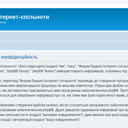
тернет-спільноти
іста
 конфіденційність
льноти” і його підрозділи (надалі “ми”, “наш”, “Форум Луцької інтернет-спільноти
om”, “phpBB Group”, “phpBB Teams”) використовують інформацію, отриману під ча
, перегляд “Форум Луцької інтернет-спільноти” призведе до створення програ
тимчасових файлів вашого браузера на вашому комп'ютері. Перші два файли co
n-id”), які автоматично присвоюються вам програмним забезпеченням phpBB. Трет
ується для зберігання інформації про те, які теми вже були переглянуті вами
и”можливе створення файлів cookies, які не стосуються програмного забезпече
рограмним забезпеченням phpBB. Друге джерело одержання інформації про вас є
им записом гостя (надалі “анонімні повідомлення”), дані вказані при реєстраці
трації і авторизації (надалі “ваші повідомлення”).