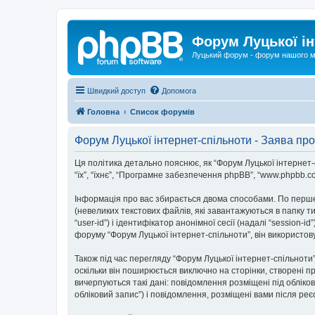
Форум Луцької ін
Луцький форум - форум нашого м
Швидкий доступ
Допомога
Головна
Список форумів
Форум Луцької інтернет-спільноти - Заява про
Ця політика детально пояснює, як “Форум Луцької інтернет-спі
“їх”, “їхнє”, “Програмне забезпечення phpBB”, “www.phpbb.c
Інформація про вас збирається двома способами. По перше
(невеликих текстових файлів, які завантажуються в папку 
“user-id”) і ідентифікатор анонімної сесії (надалі “sessio
форуму “Форум Луцької інтернет-спільноти”, він використов
Також під час перегляду “Форум Луцької інтернет-спільнот
оскільки він поширюється виключно на сторінки, створені п
вичерпуються такі дані: повідомлення розміщені під обліков
обліковий запис”) і повідомлення, розміщені вами після реєс