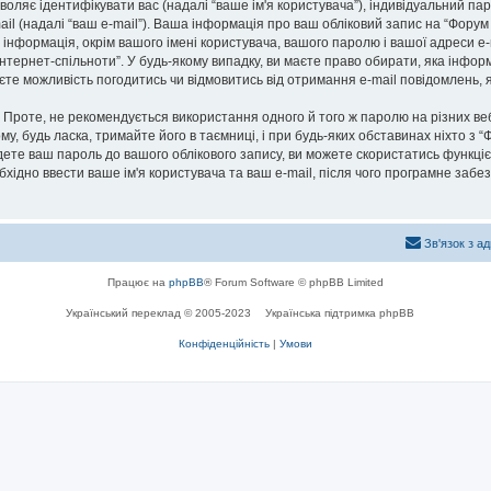
озволяє ідентифікувати вас (надалі “ваше ім'я користувача”), індивідуальний п
ail (надалі “ваш e-mail”). Ваша інформація про ваш обліковий запис на “Фору
а інформація, окрім вашого імені користувача, вашого паролю і вашої адреси e-
нтернет-спільноти”. У будь-якому випадку, ви маєте право обирати, яка інфо
маєте можливість погодитись чи відмовитись від отримання e-mail повідомлень
роте, не рекомендується використання одного й того ж паролю на різних ве
му, будь ласка, тримайте його в таємниці, і при будь-яких обставинах ніхто з “
ете ваш пароль до вашого облікового запису, ви можете скористатись функціє
бхідно ввести ваше ім'я користувача та ваш e-mail, після чого програмне заб
Зв'язок з а
Працює на
phpBB
® Forum Software © phpBB Limited
Український переклад © 2005-2023
Українська підтримка phpBB
Конфіденційність
|
Умови