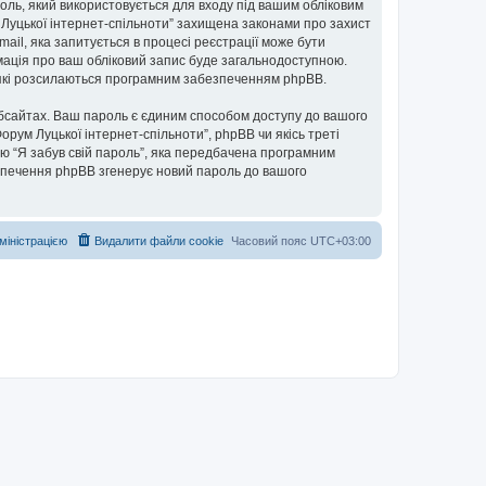
ароль, який використовується для входу під вашим обліковим
м Луцької інтернет-спільноти” захищена законами про захист
mail, яка запитується в процесі реєстрації може бути
рмація про ваш обліковий запис буде загальнодоступною.
, які розсилаються програмним забезпеченням phpBB.
бсайтах. Ваш пароль є єдиним способом доступу до вашого
Форум Луцької інтернет-спільноти”, phpBB чи якісь треті
ю “Я забув свій пароль”, яка передбачена програмним
езпечення phpBB згенерує новий пароль до вашого
дміністрацією
Видалити файли cookie
Часовий пояс
UTC+03:00