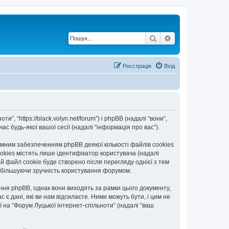
Пошук
Розширений по
Реєстрація
Вхід
”, “https://black.volyn.net/forum”) і phpBB (надалі “вони”,
с будь-якої вашої сесії (надалі “інформація про вас”).
мним забезпеченням phpBB деякої кількості файлів cookies
okies містять лише ідентифікатор користувача (надалі
ій файл cookie буде створено після перегляду однієї з тем
, збільшуючи зручність користування форумом.
ння phpBB, однак вони виходять за рамки цього документу,
 дані, які ви нам відсилаєте. Ними можуть бути, і цим не
ї на “Форум Луцької інтернет-спільноти” (надалі “ваш