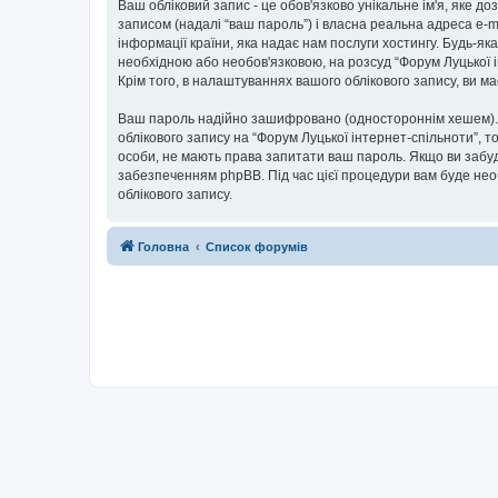
Ваш обліковий запис - це обов'язково унікальне ім'я, яке д
записом (надалі “ваш пароль”) і власна реальна адреса e-m
інформації країни, яка надає нам послуги хостингу. Будь-як
необхідною або необов'язковою, на розсуд “Форум Луцької і
Крім того, в налаштуваннях вашого облікового запису, ви 
Ваш пароль надійно зашифровано (одностороннім хешем). П
облікового запису на “Форум Луцької інтернет-спільноти”, то
особи, не мають права запитати ваш пароль. Якщо ви забуд
забезпеченням phpBB. Під час цієї процедури вам буде нео
облікового запису.
Головна
Список форумів