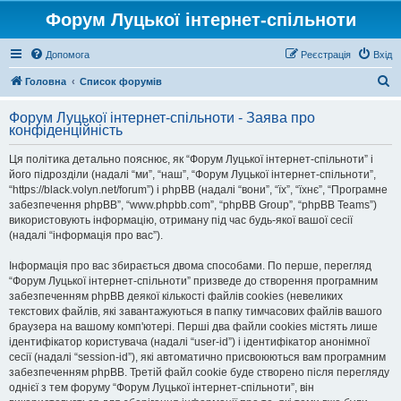
Форум Луцької інтернет-спільноти
Допомога
Реєстрація
Вхід
П
Головна
Список форумів
о
Форум Луцької інтернет-спільноти - Заява про
ш
конфіденційність
у
Ця політика детально пояснює, як “Форум Луцької інтернет-спільноти” і
к
його підрозділи (надалі “ми”, “наш”, “Форум Луцької інтернет-спільноти”,
“https://black.volyn.net/forum”) і phpBB (надалі “вони”, “їх”, “їхнє”, “Програмне
забезпечення phpBB”, “www.phpbb.com”, “phpBB Group”, “phpBB Teams”)
використовують інформацію, отриману під час будь-якої вашої сесії
(надалі “інформація про вас”).
Інформація про вас збирається двома способами. По перше, перегляд
“Форум Луцької інтернет-спільноти” призведе до створення програмним
забезпеченням phpBB деякої кількості файлів cookies (невеликих
текстових файлів, які завантажуються в папку тимчасових файлів вашого
браузера на вашому комп'ютері. Перші два файли cookies містять лише
ідентифікатор користувача (надалі “user-id”) і ідентифікатор анонімної
сесії (надалі “session-id”), які автоматично присвоюються вам програмним
забезпеченням phpBB. Третій файл cookie буде створено після перегляду
однієї з тем форуму “Форум Луцької інтернет-спільноти”, він