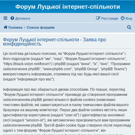
Форум Луцької інтернет-спільноти
Допомога
Реєстрація
Вхід
П
Головна
Список форумів
о
Форум Луцької інтернет-спільноти - Заява про
ш
конфіденційність
у
Ця політика детально пояснює, як “Форум Луцької інтернет-спільноти” і
к
його підрозділи (надалі “ми”, “наш”, “Форум Луцької інтернет-спільноти”,
“https://black.volyn.net/forum”) і phpBB (надалі “вони”, “їх”, “їхнє”, “Програмне
забезпечення phpBB”, “www.phpbb.com”, “phpBB Group”, “phpBB Teams”)
використовують інформацію, отриману під час будь-якої вашої сесії
(надалі “інформація про вас”).
Інформація про вас збирається двома способами. По перше, перегляд
“Форум Луцької інтернет-спільноти” призведе до створення програмним
забезпеченням phpBB деякої кількості файлів cookies (невеликих
текстових файлів, які завантажуються в папку тимчасових файлів вашого
браузера на вашому комп'ютері. Перші два файли cookies містять лише
ідентифікатор користувача (надалі “user-id”) і ідентифікатор анонімної
сесії (надалі “session-id”), які автоматично присвоюються вам програмним
забезпеченням phpBB. Третій файл cookie буде створено після перегляду
однієї з тем форуму “Форум Луцької інтернет-спільноти”, він