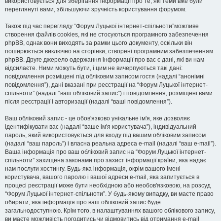
використовується для зберігання інформації про те, які теми вже були
переглянуті вами, збільшуючи зручність користування форумом.
Також під час перегляду “Форум Луцької інтернет-спільноти”можливе
створення файлів cookies, які не стосуються програмного забезпечення
phpBB, однак вони виходять за рамки цього документу, оскільки він
поширюється виключно на сторінки, створені програмним забезпеченням
phpBB. Друге джерело одержання інформації про вас є дані, які ви нам
відсилаєте. Ними можуть бути, і цим не вичерпуються такі дані:
повідомлення розміщені під обліковим записом гостя (надалі “анонімні
повідомлення”), дані вказані при реєстрації на “Форум Луцької інтернет-
спільноти” (надалі “ваш обліковий запис”) і повідомлення, розміщені вами
після реєстрації і авторизації (надалі “ваші повідомлення”).
Ваш обліковий запис - це обов'язково унікальне ім'я, яке дозволяє
ідентифікувати вас (надалі “ваше ім'я користувача”), індивідуальний
пароль, який використовується для входу під вашим обліковим записом
(надалі “ваш пароль”) і власна реальна адреса e-mail (надалі “ваш e-mail”).
Ваша інформація про ваш обліковий запис на “Форум Луцької інтернет-
спільноти” захищена законами про захист інформації країни, яка надає
нам послуги хостингу. Будь-яка інформація, окрім вашого імені
користувача, вашого паролю і вашої адреси e-mail, яка запитується в
процесі реєстрації може бути необхідною або необов'язковою, на розсуд
“Форум Луцької інтернет-спільноти”. У будь-якому випадку, ви маєте право
обирати, яка інформація про ваш обліковий запис буде
загальнодоступною. Крім того, в налаштуваннях вашого облікового запису,
ви маєте можливість погодитись чи відмовитись від отримання e-mail