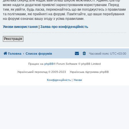
декілька секунд але надає вам більш широкі можливості. Адміністратор
може надати додаткові привілеї зареєстрованим користувачам. Перед
тим, як увійти, будь ласка, переконайтесь що ви погоджуєтесь з правилами
та політиками, які прийняті на форумі. Пам'ятайте, що ваше перебування
на форумі означає вашу згоду з усіма правилами.
Умови використання
|
Заява про конфіденційність
Реєстрація
Головна
Список форумів
Часовий пояс
UTC+03:00
Працює на
phpBB
® Forum Software © phpBB Limited
Український переклад © 2005-2023
Українська підтримка phpBB
Конфіденційність
|
Умови