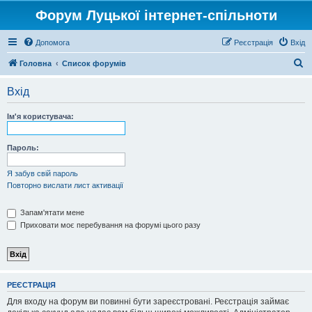
Форум Луцької інтернет-спільноти
Допомога
Реєстрація
Вхід
П
Головна
Список форумів
о
Вхід
ш
у
Ім'я користувача:
к
Пароль:
Я забув свій пароль
Повторно вислати лист активації
Запам'ятати мене
Приховати моє перебування на форумі цього разу
РЕЄСТРАЦІЯ
Для входу на форум ви повинні бути зареєстровані. Реєстрація займає