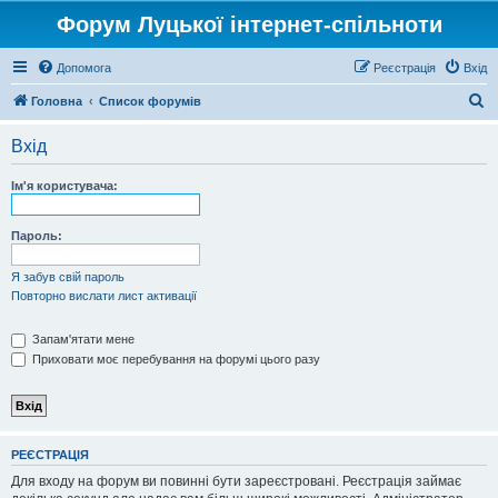
Форум Луцької інтернет-спільноти
Допомога
Реєстрація
Вхід
П
Головна
Список форумів
о
Вхід
ш
у
Ім'я користувача:
к
Пароль:
Я забув свій пароль
Повторно вислати лист активації
Запам'ятати мене
Приховати моє перебування на форумі цього разу
РЕЄСТРАЦІЯ
Для входу на форум ви повинні бути зареєстровані. Реєстрація займає