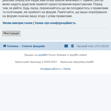
декілька секунд але надає вам більш широкі можливості. Адміністратор
може надати додаткові привілеї зареєстрованим користувачам. Перед
тим, як увійти, будь ласка, переконайтесь що ви погоджуєтесь з правилами
та політиками, які прийняті на форумі. Пам'ятайте, що ваше перебування
на форумі означає вашу згоду з усіма правилами.
Умови використання
|
Заява про конфіденційність
Реєстрація
Головна
Список форумів
Часовий пояс
UTC+03:00
Працює на
phpBB
® Forum Software © phpBB Limited
Український переклад © 2005-2023
Українська підтримка phpBB
Конфіденційність
|
Умови