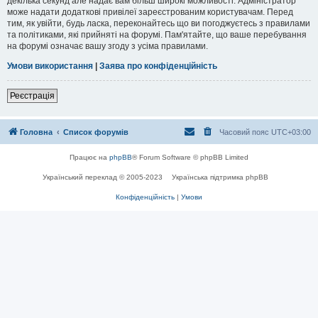
декілька секунд але надає вам більш широкі можливості. Адміністратор
може надати додаткові привілеї зареєстрованим користувачам. Перед
тим, як увійти, будь ласка, переконайтесь що ви погоджуєтесь з правилами
та політиками, які прийняті на форумі. Пам'ятайте, що ваше перебування
на форумі означає вашу згоду з усіма правилами.
Умови використання
|
Заява про конфіденційність
Реєстрація
Головна
Список форумів
Часовий пояс
UTC+03:00
Працює на
phpBB
® Forum Software © phpBB Limited
Український переклад © 2005-2023
Українська підтримка phpBB
Конфіденційність
|
Умови