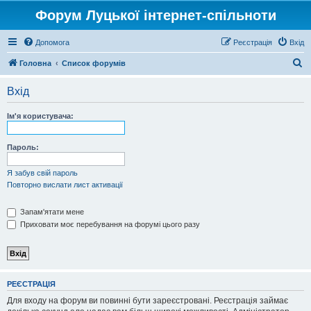
Форум Луцької інтернет-спільноти
Допомога
Реєстрація
Вхід
П
Головна
Список форумів
о
Вхід
ш
у
Ім'я користувача:
к
Пароль:
Я забув свій пароль
Повторно вислати лист активації
Запам'ятати мене
Приховати моє перебування на форумі цього разу
РЕЄСТРАЦІЯ
Для входу на форум ви повинні бути зареєстровані. Реєстрація займає