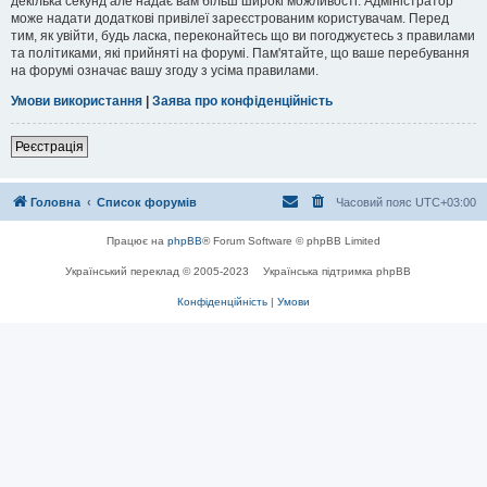
декілька секунд але надає вам більш широкі можливості. Адміністратор
може надати додаткові привілеї зареєстрованим користувачам. Перед
тим, як увійти, будь ласка, переконайтесь що ви погоджуєтесь з правилами
та політиками, які прийняті на форумі. Пам'ятайте, що ваше перебування
на форумі означає вашу згоду з усіма правилами.
Умови використання
|
Заява про конфіденційність
Реєстрація
Головна
Список форумів
Часовий пояс
UTC+03:00
Працює на
phpBB
® Forum Software © phpBB Limited
Український переклад © 2005-2023
Українська підтримка phpBB
Конфіденційність
|
Умови