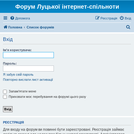
Форум Луцької інтернет-спільноти
Допомога
Реєстрація
Вхід
П
Головна
Список форумів
о
Вхід
ш
у
Ім'я користувача:
к
Пароль:
Я забув свій пароль
Повторно вислати лист активації
Запам'ятати мене
Приховати моє перебування на форумі цього разу
РЕЄСТРАЦІЯ
Для входу на форум ви повинні бути зареєстровані. Реєстрація займає