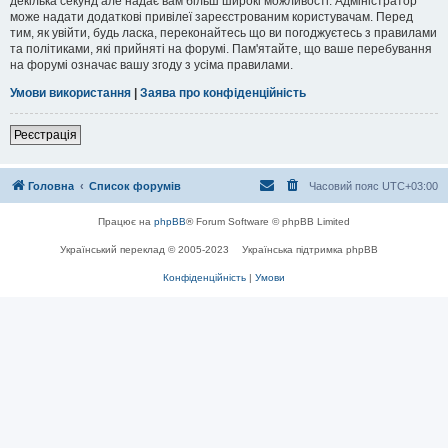
декілька секунд але надає вам більш широкі можливості. Адміністратор
може надати додаткові привілеї зареєстрованим користувачам. Перед
тим, як увійти, будь ласка, переконайтесь що ви погоджуєтесь з правилами
та політиками, які прийняті на форумі. Пам'ятайте, що ваше перебування
на форумі означає вашу згоду з усіма правилами.
Умови використання
|
Заява про конфіденційність
Реєстрація
Головна
Список форумів
Часовий пояс
UTC+03:00
Працює на
phpBB
® Forum Software © phpBB Limited
Український переклад © 2005-2023
Українська підтримка phpBB
Конфіденційність
|
Умови