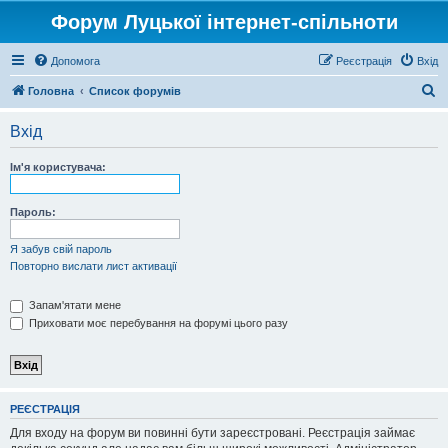
Форум Луцької інтернет-спільноти
Допомога
Реєстрація
Вхід
П
Головна
Список форумів
о
Вхід
ш
у
Ім'я користувача:
к
Пароль:
Я забув свій пароль
Повторно вислати лист активації
Запам'ятати мене
Приховати моє перебування на форумі цього разу
РЕЄСТРАЦІЯ
Для входу на форум ви повинні бути зареєстровані. Реєстрація займає