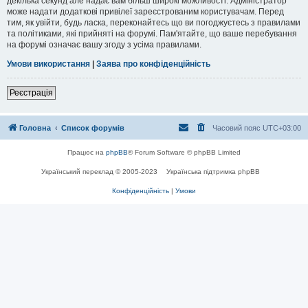
декілька секунд але надає вам більш широкі можливості. Адміністратор
може надати додаткові привілеї зареєстрованим користувачам. Перед
тим, як увійти, будь ласка, переконайтесь що ви погоджуєтесь з правилами
та політиками, які прийняті на форумі. Пам'ятайте, що ваше перебування
на форумі означає вашу згоду з усіма правилами.
Умови використання
|
Заява про конфіденційність
Реєстрація
Головна
Список форумів
Часовий пояс
UTC+03:00
Працює на
phpBB
® Forum Software © phpBB Limited
Український переклад © 2005-2023
Українська підтримка phpBB
Конфіденційність
|
Умови