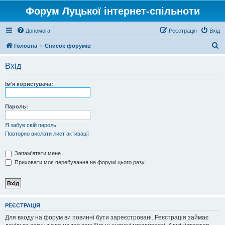
Форум Луцької інтернет-спільноти
Допомога
Реєстрація
Вхід
П
Головна
Список форумів
о
Вхід
ш
у
Ім'я користувача:
к
Пароль:
Я забув свій пароль
Повторно вислати лист активації
Запам'ятати мене
Приховати моє перебування на форумі цього разу
РЕЄСТРАЦІЯ
Для входу на форум ви повинні бути зареєстровані. Реєстрація займає