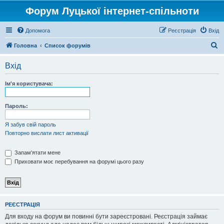
Форум Луцької інтернет-спільноти
Допомога
Реєстрація
Вхід
П
Головна
Список форумів
о
Вхід
ш
у
Ім'я користувача:
к
Пароль:
Я забув свій пароль
Повторно вислати лист активації
Запам'ятати мене
Приховати моє перебування на форумі цього разу
РЕЄСТРАЦІЯ
Для входу на форум ви повинні бути зареєстровані. Реєстрація займає