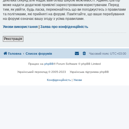
декілька секунд але надає вам більш широкі можливості. Адміністратор
може надати додаткові привілеї зареєстрованим користувачам. Перед
тим, як увійти, будь ласка, переконайтесь що ви погоджуєтесь з правилами
та політиками, які прийняті на форумі. Пам'ятайте, що ваше перебування
на форумі означає вашу згоду з усіма правилами.
Умови використання
|
Заява про конфіденційність
Реєстрація
Головна
Список форумів
Часовий пояс
UTC+03:00
Працює на
phpBB
® Forum Software © phpBB Limited
Український переклад © 2005-2023
Українська підтримка phpBB
Конфіденційність
|
Умови