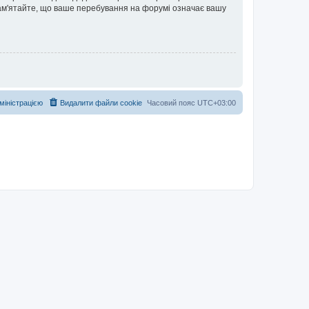
 Пам'ятайте, що ваше перебування на форумі означає вашу
дміністрацією
Видалити файли cookie
Часовий пояс
UTC+03:00