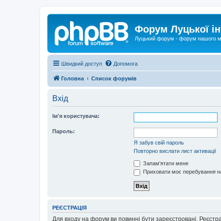
Форум Луцької ін
Луцький форум - форум нашого м
Швидкий доступ
Допомога
Головна
Список форумів
Вхід
Ім'я користувача:
Пароль:
Я забув свій пароль
Повторно вислати лист активації
Запам'ятати мене
Приховати моє перебування на
РЕЄСТРАЦІЯ
Для входу на форум ви повинні бути зареєстровані. Реєстр