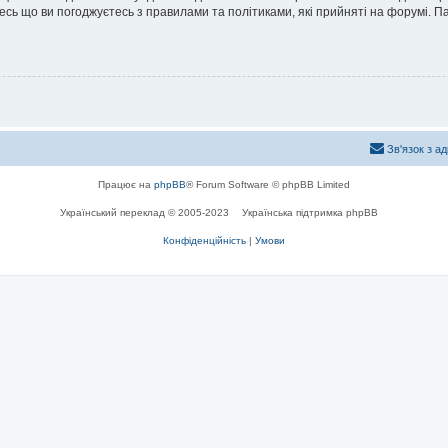
йтесь що ви погоджуєтесь з правилами та політиками, які прийняті на форумі.
Зв'язок з а
Працює на
phpBB
® Forum Software © phpBB Limited
Український переклад © 2005-2023
Українська підтримка phpBB
Конфіденційність
|
Умови