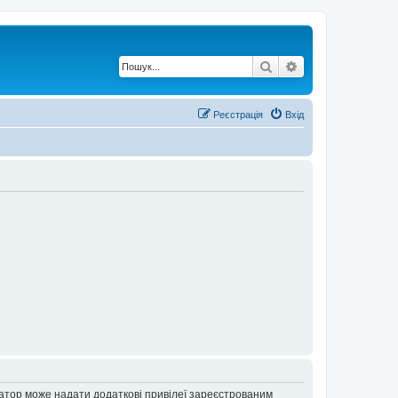
Пошук
Розширений по
Реєстрація
Вхід
ратор може надати додаткові привілеї зареєстрованим