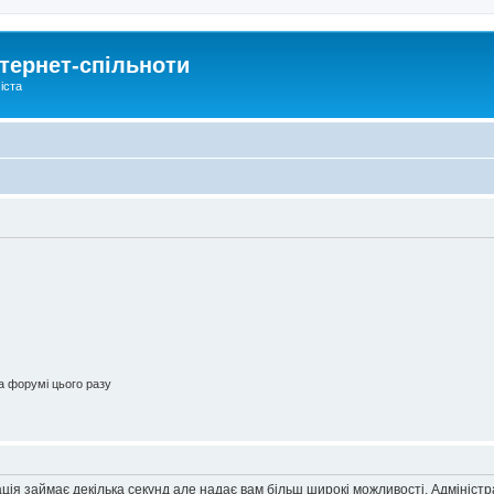
тернет-спільноти
іста
 форумі цього разу
ація займає декілька секунд але надає вам більш широкі можливості. Адмініст