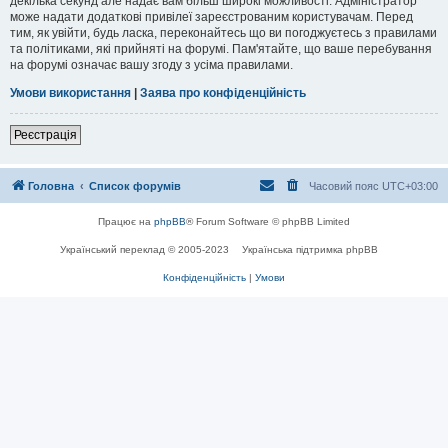
декілька секунд але надає вам більш широкі можливості. Адміністратор
може надати додаткові привілеї зареєстрованим користувачам. Перед
тим, як увійти, будь ласка, переконайтесь що ви погоджуєтесь з правилами
та політиками, які прийняті на форумі. Пам'ятайте, що ваше перебування
на форумі означає вашу згоду з усіма правилами.
Умови використання
|
Заява про конфіденційність
Реєстрація
Головна
Список форумів
Часовий пояс
UTC+03:00
Працює на
phpBB
® Forum Software © phpBB Limited
Український переклад © 2005-2023
Українська підтримка phpBB
Конфіденційність
|
Умови