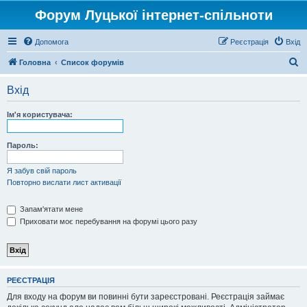
Форум Луцької інтернет-спільноти
Допомога
Реєстрація
Вхід
П
Головна
Список форумів
о
Вхід
ш
у
Ім'я користувача:
к
Пароль:
Я забув свій пароль
Повторно вислати лист активації
Запам'ятати мене
Приховати моє перебування на форумі цього разу
РЕЄСТРАЦІЯ
Для входу на форум ви повинні бути зареєстровані. Реєстрація займає