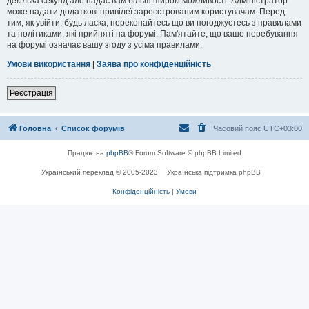
декілька секунд але надає вам більш широкі можливості. Адміністратор
може надати додаткові привілеї зареєстрованим користувачам. Перед
тим, як увійти, будь ласка, переконайтесь що ви погоджуєтесь з правилами
та політиками, які прийняті на форумі. Пам'ятайте, що ваше перебування
на форумі означає вашу згоду з усіма правилами.
Умови використання
|
Заява про конфіденційність
Реєстрація
Головна
Список форумів
Часовий пояс
UTC+03:00
Працює на
phpBB
® Forum Software © phpBB Limited
Український переклад © 2005-2023
Українська підтримка phpBB
Конфіденційність
|
Умови