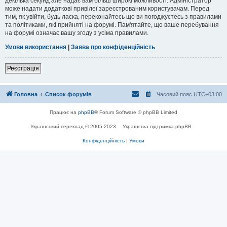
декілька секунд але надає вам більш широкі можливості. Адміністратор
може надати додаткові привілеї зареєстрованим користувачам. Перед
тим, як увійти, будь ласка, переконайтесь що ви погоджуєтесь з правилами
та політиками, які прийняті на форумі. Пам'ятайте, що ваше перебування
на форумі означає вашу згоду з усіма правилами.
Умови використання
|
Заява про конфіденційність
Реєстрація
Головна
Список форумів
Часовий пояс
UTC+03:00
Працює на
phpBB
® Forum Software © phpBB Limited
Український переклад © 2005-2023
Українська підтримка phpBB
Конфіденційність
|
Умови