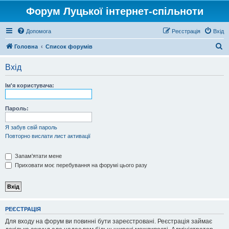
Форум Луцької інтернет-спільноти
Допомога
Реєстрація
Вхід
П
Головна
Список форумів
о
Вхід
ш
у
Ім'я користувача:
к
Пароль:
Я забув свій пароль
Повторно вислати лист активації
Запам'ятати мене
Приховати моє перебування на форумі цього разу
РЕЄСТРАЦІЯ
Для входу на форум ви повинні бути зареєстровані. Реєстрація займає