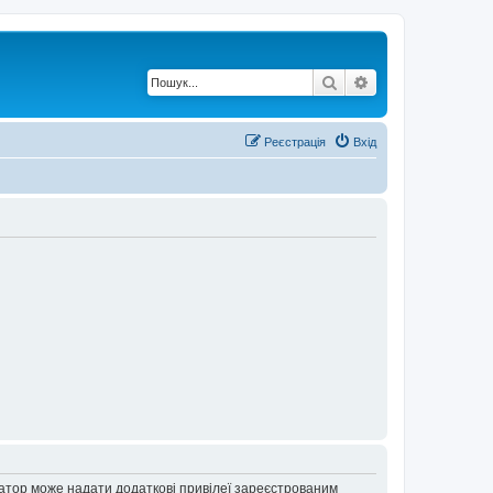
Пошук
Розширений по
Реєстрація
Вхід
ратор може надати додаткові привілеї зареєстрованим