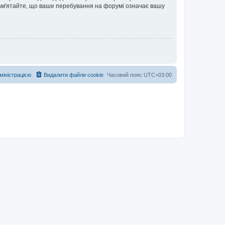
 Пам'ятайте, що ваше перебування на форумі означає вашу
дміністрацією
Видалити файли cookie
Часовий пояс
UTC+03:00