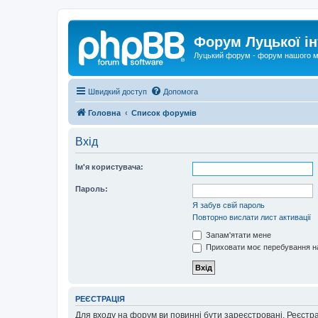
Форум Луцької ін
Луцький форум - форум нашого м
Швидкий доступ
Допомога
Головна
Список форумів
Вхід
Ім'я користувача:
Пароль:
Я забув свій пароль
Повторно вислати лист активації
Запам'ятати мене
Приховати моє перебування на
РЕЄСТРАЦІЯ
Для входу на форум ви повинні бути зареєстровані. Реєстр