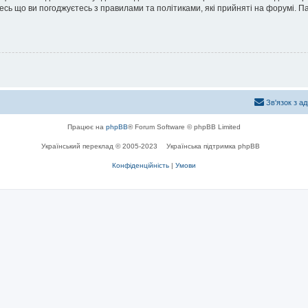
йтесь що ви погоджуєтесь з правилами та політиками, які прийняті на форумі.
Зв'язок з а
Працює на
phpBB
® Forum Software © phpBB Limited
Український переклад © 2005-2023
Українська підтримка phpBB
Конфіденційність
|
Умови