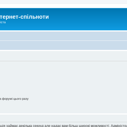
тернет-спільноти
іста
 форумі цього разу
ація займає декілька секунд але надає вам більш широкі можливості. Адмініст