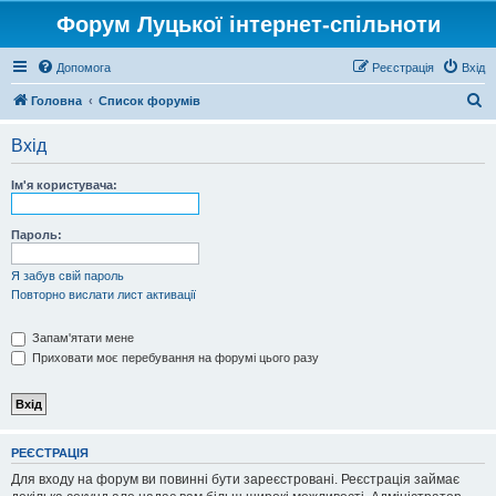
Форум Луцької інтернет-спільноти
Допомога
Реєстрація
Вхід
П
Головна
Список форумів
о
Вхід
ш
у
Ім'я користувача:
к
Пароль:
Я забув свій пароль
Повторно вислати лист активації
Запам'ятати мене
Приховати моє перебування на форумі цього разу
РЕЄСТРАЦІЯ
Для входу на форум ви повинні бути зареєстровані. Реєстрація займає