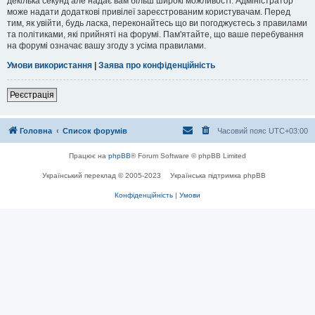
декілька секунд але надає вам більш широкі можливості. Адміністратор
може надати додаткові привілеї зареєстрованим користувачам. Перед
тим, як увійти, будь ласка, переконайтесь що ви погоджуєтесь з правилами
та політиками, які прийняті на форумі. Пам'ятайте, що ваше перебування
на форумі означає вашу згоду з усіма правилами.
Умови використання
|
Заява про конфіденційність
Реєстрація
Головна
Список форумів
Часовий пояс
UTC+03:00
Працює на
phpBB
® Forum Software © phpBB Limited
Український переклад © 2005-2023
Українська підтримка phpBB
Конфіденційність
|
Умови